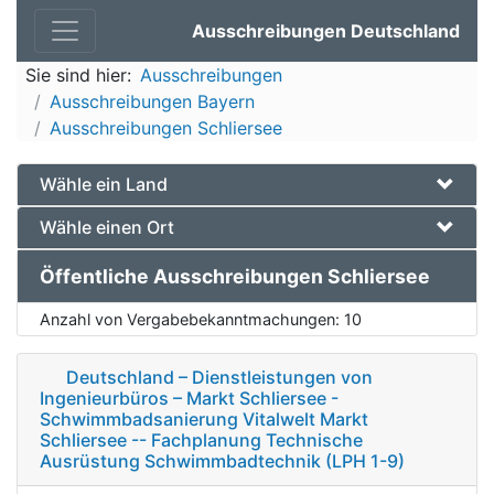
Ausschreibungen Deutschland
Sie sind hier:
Ausschreibungen
Ausschreibungen Bayern
Ausschreibungen Schliersee
Wähle ein Land
Wähle einen Ort
Öffentliche Ausschreibungen Schliersee
Anzahl von Vergabebekanntmachungen:
10
Deutschland – Dienstleistungen von
Ingenieurbüros – Markt Schliersee -
Schwimmbadsanierung Vitalwelt Markt
Schliersee -- Fachplanung Technische
Ausrüstung Schwimmbadtechnik (LPH 1-9)