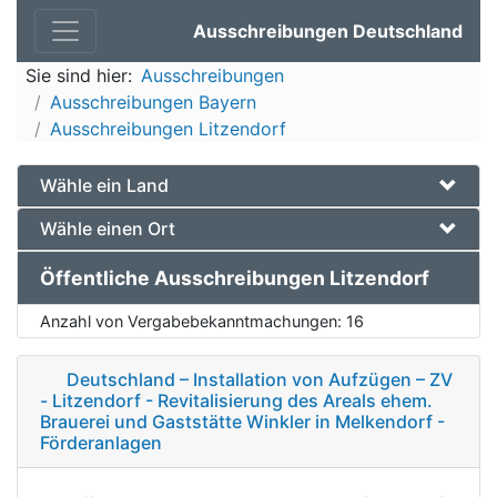
Ausschreibungen Deutschland
Sie sind hier:
Ausschreibungen
Ausschreibungen Bayern
Ausschreibungen Litzendorf
Wähle ein Land
Wähle einen Ort
Öffentliche Ausschreibungen Litzendorf
Anzahl von Vergabebekanntmachungen:
16
Deutschland – Installation von Aufzügen – ZV
- Litzendorf - Revitalisierung des Areals ehem.
Brauerei und Gaststätte Winkler in Melkendorf -
Förderanlagen