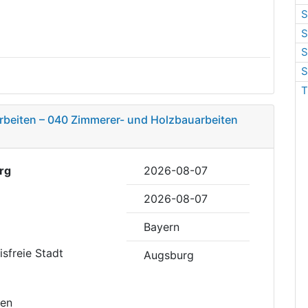
S
S
S
S
T
rbeiten – 040 Zimmerer- und Holzbauarbeiten
rg
2026-08-07
2026-08-07
Bayern
eisfreie Stadt
Augsburg
sen