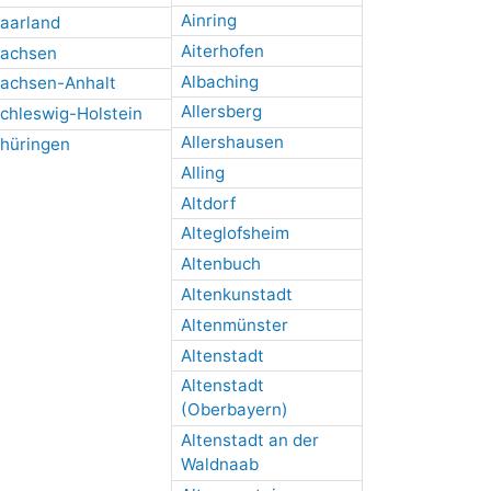
Ainring
aarland
Aiterhofen
achsen
Albaching
achsen-Anhalt
Allersberg
chleswig-Holstein
Allershausen
hüringen
Alling
Altdorf
Alteglofsheim
Altenbuch
Altenkunstadt
Altenmünster
Altenstadt
Altenstadt
(Oberbayern)
Altenstadt an der
Waldnaab