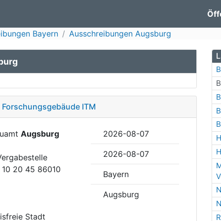
Öff
ibungen Bayern
Ausschreibungen Augsburg
L
burg
B
B
B
d, Forschungsgebäude ITM
B
B
Bauamt
Augsburg
2026-08-07
H
H
2026-08-07
Vergabestelle
M
h 10 20 45 86010
Bayern
V
N
Augsburg
N
eisfreie Stadt
R