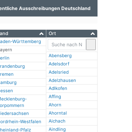
entliche Ausschreibungen Deutschland
and
Ort
aden-Württemberg
ayern
Abensberg
erlin
Adelsdorf
randenburg
Adelsried
remen
Adelzhausen
amburg
Adlkofen
essen
Affing
ecklenburg-
Ahorn
orpommern
Ahorntal
iedersachsen
Aichach
ordrhein-Westfalen
Aindling
heinland-Pfalz