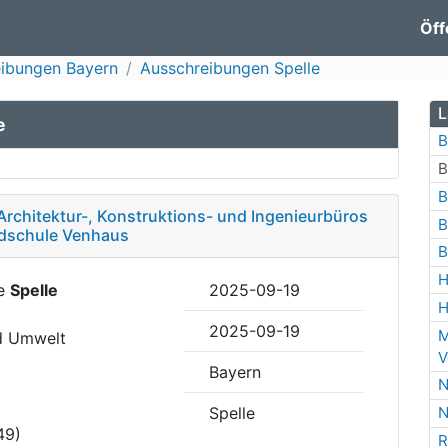
Öff
ibungen Bayern
Ausschreibungen Spelle
L
e
B
B
B
Architektur-, Konstruktions- und Ingenieurbüros
B
ndschule Venhaus
B
H
de
Spelle
2025-09-19
H
2025-09-19
M
nd Umwelt
V
Bayern
N
Spelle
N
49)
R