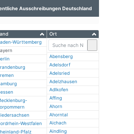
entliche Ausschreibungen Deutschland
and
Ort
aden-Württemberg
ayern
Abensberg
erlin
Adelsdorf
randenburg
Adelsried
remen
Adelzhausen
amburg
Adlkofen
essen
Affing
ecklenburg-
Ahorn
orpommern
Ahorntal
iedersachsen
Aichach
ordrhein-Westfalen
Aindling
heinland-Pfalz