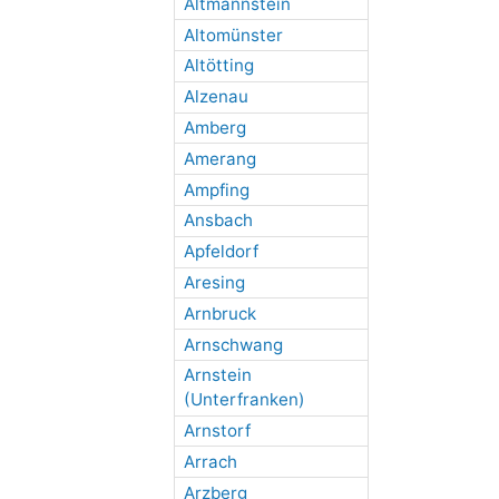
Altmannstein
Altomünster
Altötting
Alzenau
Amberg
Amerang
Ampfing
Ansbach
Apfeldorf
Aresing
Arnbruck
Arnschwang
Arnstein
(Unterfranken)
Arnstorf
Arrach
Arzberg