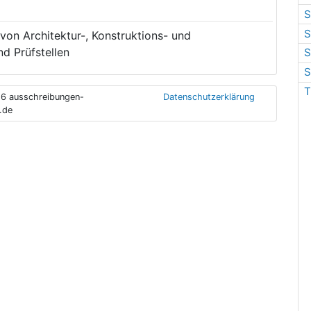
S
S
von Architektur-, Konstruktions- und
d Prüfstellen
S
S
T
6 ausschreibungen-
Datenschutzerklärung
.de