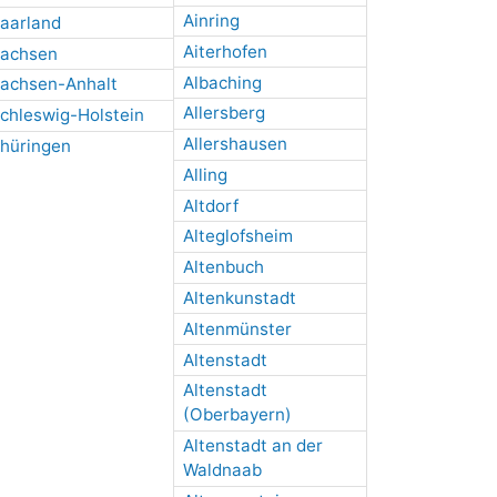
Ainring
aarland
Aiterhofen
achsen
Albaching
achsen-Anhalt
Allersberg
chleswig-Holstein
Allershausen
hüringen
Alling
Altdorf
Alteglofsheim
Altenbuch
Altenkunstadt
Altenmünster
Altenstadt
Altenstadt
(Oberbayern)
Altenstadt an der
Waldnaab