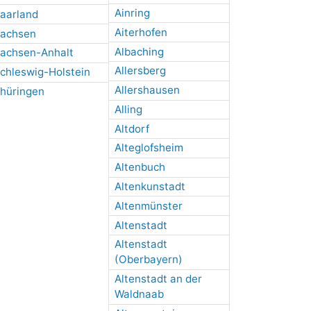
Ainring
aarland
Aiterhofen
achsen
Albaching
achsen-Anhalt
Allersberg
chleswig-Holstein
Allershausen
hüringen
Alling
Altdorf
Alteglofsheim
Altenbuch
Altenkunstadt
Altenmünster
Altenstadt
Altenstadt
(Oberbayern)
Altenstadt an der
Waldnaab