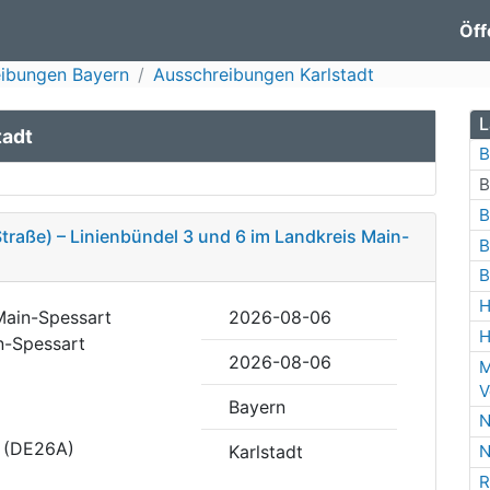
Öff
ibungen Bayern
Ausschreibungen Karlstadt
L
tadt
B
B
B
Straße) – Linienbündel 3 und 6 im Landkreis Main-
B
B
H
Main-Spessart
2026-08-06
H
n-Spessart
2026-08-06
M
V
Bayern
N
t (DE26A)
Karlstadt
N
R