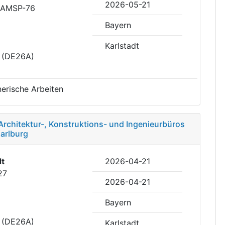
2026-05-21
RAMSP-76
Bayern
Karlstadt
t (DE26A)
erische Arbeiten
Architektur-, Konstruktions- und Ingenieurbüros
arlburg
dt
2026-04-21
27
2026-04-21
Bayern
t (DE26A)
Karlstadt