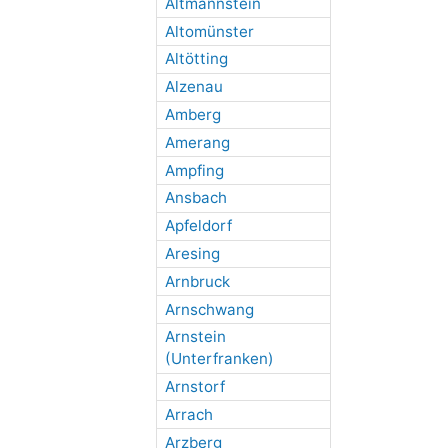
Altmannstein
Altomünster
Altötting
Alzenau
Amberg
Amerang
Ampfing
Ansbach
Apfeldorf
Aresing
Arnbruck
Arnschwang
Arnstein
(Unterfranken)
Arnstorf
Arrach
Arzberg