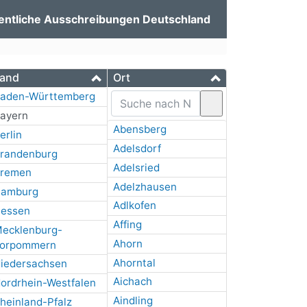
entliche Ausschreibungen Deutschland
and
Ort
aden-Württemberg
ayern
Abensberg
erlin
Adelsdorf
randenburg
Adelsried
remen
Adelzhausen
amburg
Adlkofen
essen
Affing
ecklenburg-
Ahorn
orpommern
Ahorntal
iedersachsen
Aichach
ordrhein-Westfalen
Aindling
heinland-Pfalz