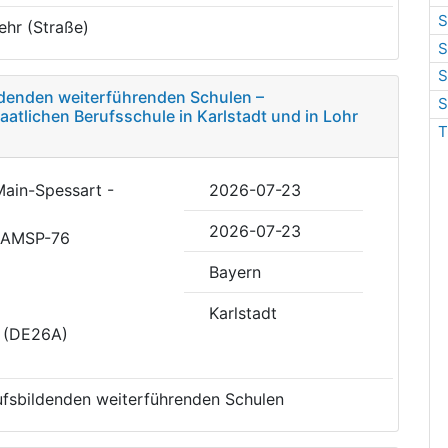
S
ehr (Straße)
S
S
ildenden weiterführenden Schulen –
S
atlichen Berufsschule in Karlstadt und in Lohr
T
Main-Spessart -
2026-07-23
2026-07-23
RAMSP-76
Bayern
Karlstadt
t (DE26A)
rufsbildenden weiterführenden Schulen