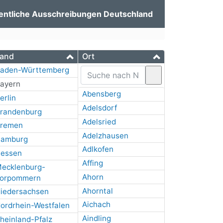
entliche Ausschreibungen Deutschland
and
Ort
aden-Württemberg
ayern
Abensberg
erlin
Adelsdorf
randenburg
Adelsried
remen
Adelzhausen
amburg
Adlkofen
essen
Affing
ecklenburg-
Ahorn
orpommern
Ahorntal
iedersachsen
Aichach
ordrhein-Westfalen
Aindling
heinland-Pfalz