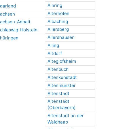
Ainring
aarland
Aiterhofen
achsen
Albaching
achsen-Anhalt
Allersberg
chleswig-Holstein
Allershausen
hüringen
Alling
Altdorf
Alteglofsheim
Altenbuch
Altenkunstadt
Altenmünster
Altenstadt
Altenstadt
(Oberbayern)
Altenstadt an der
Waldnaab