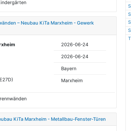
Kindergärten
S
S
S
nnwänden – Neubau KiTa Marxheim - Gewerk
S
T
rxheim
2026-06-24
2026-06-24
Bayern
DE27D)
Marxheim
 Trennwänden
eubau KiTa Marxheim - Metallbau-Fenster-Türen