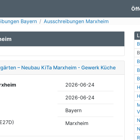
Öff
ibungen Bayern
Ausschreibungen Marxheim
L
heim
B
B
B
ergärten – Neubau KiTa Marxheim - Gewerk Küche
B
B
rxheim
2026-06-24
H
H
2026-06-24
M
Bayern
V
N
DE27D)
Marxheim
N
R