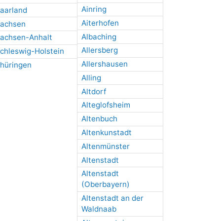
Ainring
aarland
Aiterhofen
achsen
Albaching
achsen-Anhalt
Allersberg
chleswig-Holstein
Allershausen
hüringen
Alling
Altdorf
Alteglofsheim
Altenbuch
Altenkunstadt
Altenmünster
Altenstadt
Altenstadt
(Oberbayern)
Altenstadt an der
Waldnaab