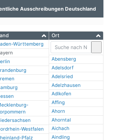
entliche Ausschreibungen Deutschland
and
Ort
aden-Württemberg
ayern
Abensberg
erlin
Adelsdorf
randenburg
Adelsried
remen
Adelzhausen
amburg
Adlkofen
essen
Affing
ecklenburg-
Ahorn
orpommern
Ahorntal
iedersachsen
Aichach
ordrhein-Westfalen
Aindling
heinland-Pfalz