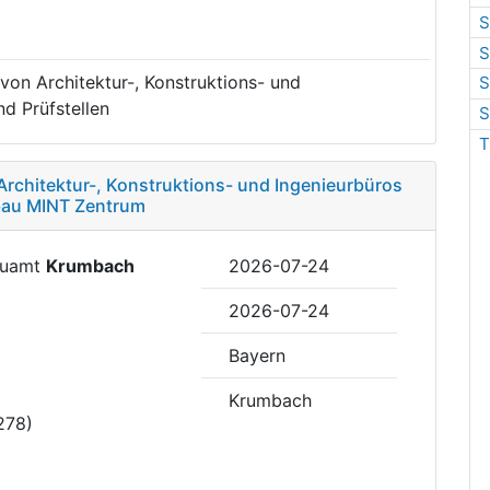
S
S
von Architektur-, Konstruktions- und
S
d Prüfstellen
S
T
Architektur-, Konstruktions- und Ingenieurbüros
ubau MINT Zentrum
Bauamt
Krumbach
2026-07-24
2026-07-24
Bayern
Krumbach
278)