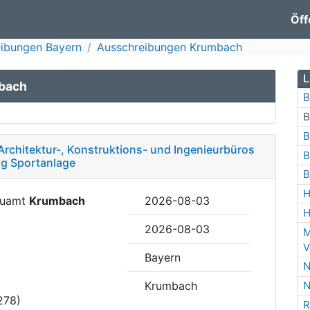
Öff
ibungen Bayern
Ausschreibungen Krumbach
L
mbach
B
B
B
Architektur-, Konstruktions- und Ingenieurbüros
B
ng Sportanlage
B
H
Bauamt
Krumbach
2026-08-03
H
2026-08-03
M
V
Bayern
N
Krumbach
N
278)
R