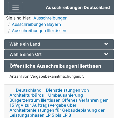
Ausschreibungen Deutschland
Sie sind hier:
Ausschreibungen
Ausschreibungen Bayern
Ausschreibungen Illertissen
Wähle ein Land
Wähle einen Ort
Öffentliche Ausschreibungen Illertissen
Anzahl von Vergabebekanntmachungen:
5
Deutschland – Dienstleistungen von
Architekturbüros – Umbausanierung
Bürgerzentrum Illertissen Offenes Verfahren gem
15 VgV zur Auftragsvergabe über
Architektenleistungen für Gebäudeplanung der
Leistungsphasen LP 5 bis LP 8