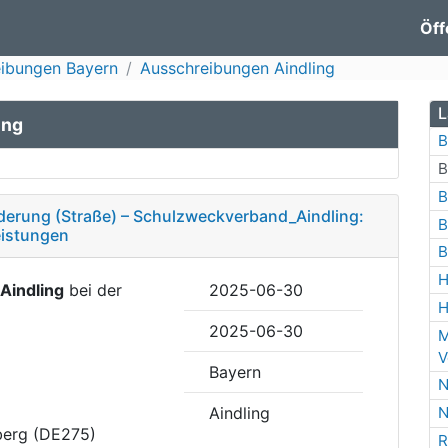
Öff
ibungen Bayern
Ausschreibungen Aindling
L
ing
B
B
B
erung (Straße) – Schulzweckverband_Aindling:
B
eistungen
B
H
Aindling
bei der
2025-06-30
H
2025-06-30
M
V
Bayern
N
Aindling
N
berg (DE275)
R