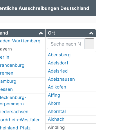
entliche Ausschreibungen Deutschland
and
Ort
aden-Württemberg
ayern
Abensberg
erlin
Adelsdorf
randenburg
Adelsried
remen
Adelzhausen
amburg
Adlkofen
essen
Affing
ecklenburg-
Ahorn
orpommern
Ahorntal
iedersachsen
Aichach
ordrhein-Westfalen
Aindling
heinland-Pfalz