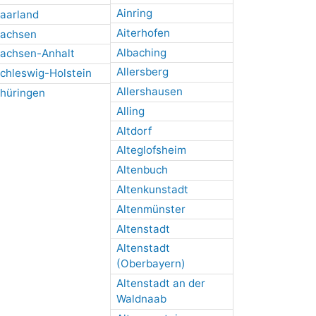
Ainring
aarland
Aiterhofen
achsen
Albaching
achsen-Anhalt
Allersberg
chleswig-Holstein
Allershausen
hüringen
Alling
Altdorf
Alteglofsheim
Altenbuch
Altenkunstadt
Altenmünster
Altenstadt
Altenstadt
(Oberbayern)
Altenstadt an der
Waldnaab