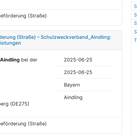
S
S
eförderung (Straße)
S
S
erung (Straße) – Schulzweckverband_Aindling:
T
eistungen
Aindling
bei der
2025-06-25
2025-06-25
Bayern
Aindling
berg (DE275)
eförderung (Straße)