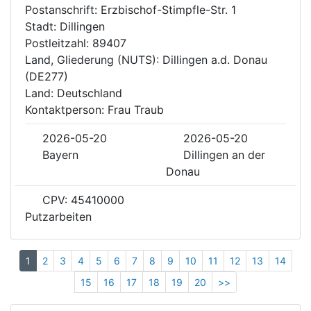
Postanschrift: Erzbischof-Stimpfle-Str. 1
Stadt: Dillingen
Postleitzahl: 89407
Land, Gliederung (NUTS): Dillingen a.d. Donau
(DE277)
Land: Deutschland
Kontaktperson: Frau Traub
2026-05-20
2026-05-20
Bayern
Dillingen an der
Donau
CPV: 45410000
Putzarbeiten
1
2
3
4
5
6
7
8
9
10
11
12
13
14
15
16
17
18
19
20
>>