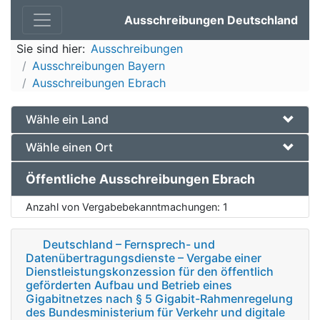
Ausschreibungen Deutschland
Sie sind hier:
Ausschreibungen
Ausschreibungen Bayern
Ausschreibungen Ebrach
Wähle ein Land
Wähle einen Ort
Öffentliche Ausschreibungen Ebrach
Anzahl von Vergabebekanntmachungen:
1
Deutschland – Fernsprech- und
Datenübertragungsdienste – Vergabe einer
Dienstleistungskonzession für den öffentlich
geförderten Aufbau und Betrieb eines
Gigabitnetzes nach § 5 Gigabit-Rahmenregelung
des Bundesministerium für Verkehr und digitale