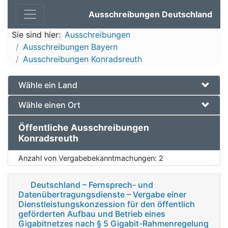
Ausschreibungen Deutschland
Sie sind hier:
Ausschreibungen
Ausschreibungen Bayern
Ausschreibungen Konradsreuth
Wähle ein Land
Wähle einen Ort
Öffentliche Ausschreibungen
Konradsreuth
Anzahl von Vergabebekanntmachungen:
2
Deutschland – Fernsprech- und
Datenübertragungsdienste – Vergabe einer
Dienstleistungskonzession für den öffentlich
geförderten Aufbau und Betrieb eines
Gigabitnetzes nach § 5 Gigabit-Rahmenregelung