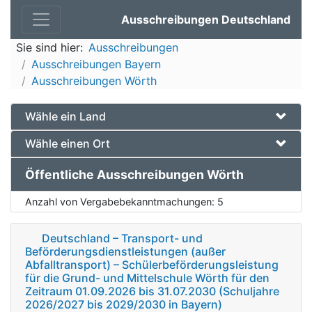
Ausschreibungen Deutschland
Sie sind hier:
Ausschreibungen
Ausschreibungen Bayern
Ausschreibungen Wörth
Wähle ein Land
Wähle einen Ort
Öffentliche Ausschreibungen Wörth
Anzahl von Vergabebekanntmachungen:
5
Deutschland – Transport- und
Beförderungsdienstleistungen (außer
Abfalltransport) – Schülerbeförderungsleistung
für die Grund- und Mittelschule Wörth für den
Zeitraum 01.09.2026 bis 31.07.2030 (Schuljahre
2026/2027 bis 2029/2030 in Bayern)