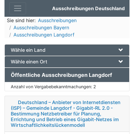
Ausschreibungen Deutschland
Sie sind hier:
Ausschreibungen
Ausschreibungen Bayern
Ausschreibungen Langdorf
Wähle ein Land
Wähle einen Ort
Öffentliche Ausschreibungen Langdorf
Anzahl von Vergabebekanntmachungen:
2
Deutschland – Anbieter von Internetdiensten
(ISP) – Gemeinde Langdorf - Gigabit-RL 2.0 -
Bestimmung Netzbetreiber für Planung,
Errichtung und Betrieb eines Gigabit-Netzes im
Wirtschaftlichkeitslückenmodell