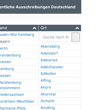
entliche Ausschreibungen Deutschland
and
Ort
aden-Württemberg
ayern
Abensberg
erlin
Adelsdorf
randenburg
Adelsried
remen
Adelzhausen
amburg
Adlkofen
essen
Affing
ecklenburg-
Ahorn
orpommern
Ahorntal
iedersachsen
Aichach
ordrhein-Westfalen
Aindling
heinland-Pfalz