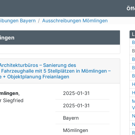
Öff
ibungen Bayern
Ausschreibungen Mömlingen
L
ingen
B
B
B
Architekturbüros – Sanierung des
B
ahrzeughalle mit 5 Stellplätzen in Mömlingen –
B
 + Objektplanung Freianlagen
H
H
mlingen
,
2025-01-31
r Siegfried
M
2025-01-31
V
N
Bayern
N
Mömlingen
R