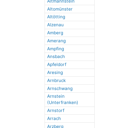
Altmannstein
Altomünster
Altötting
Alzenau
Amberg
Amerang
Ampfing
Ansbach
Apfeldorf
Aresing
Arnbruck
Arnschwang
Arnstein
(Unterfranken)
Arnstorf
Arrach
Arzberg