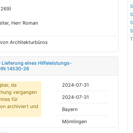
S
E269)
S
S
iter, Herr Roman
S
T
 von Architekturbüros
Lieferung eines Hilfeleistungs-
DIN 14530-26
gbar, da
2024-07-31
ichung vergangen
2024-07-31
mtes für
on archiviert und
Bayern
Mömlingen