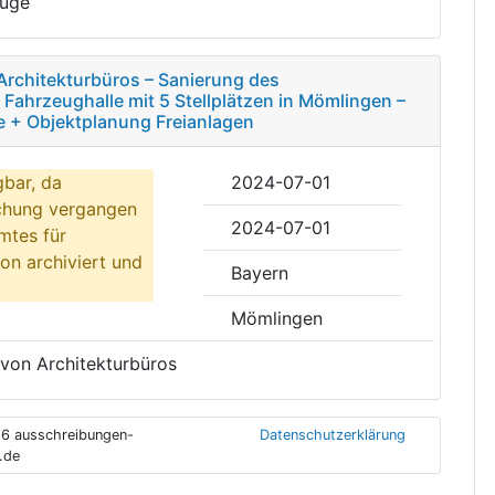
euge
Architekturbüros – Sanierung des
ahrzeughalle mit 5 Stellplätzen in Mömlingen –
 + Objektplanung Freianlagen
gbar, da
2024-07-01
ichung vergangen
2024-07-01
mtes für
on archiviert und
Bayern
Mömlingen
 von Architekturbüros
6 ausschreibungen-
Datenschutzerklärung
.de