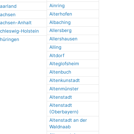
Ainring
aarland
Aiterhofen
achsen
Albaching
achsen-Anhalt
Allersberg
chleswig-Holstein
Allershausen
hüringen
Alling
Altdorf
Alteglofsheim
Altenbuch
Altenkunstadt
Altenmünster
Altenstadt
Altenstadt
(Oberbayern)
Altenstadt an der
Waldnaab