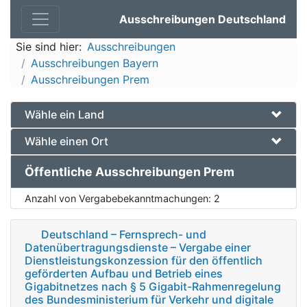
Ausschreibungen Deutschland
Sie sind hier:
Ausschreibungen
Ausschreibungen Bayern
Ausschreibungen Prem
Wähle ein Land
Wähle einen Ort
Öffentliche Ausschreibungen Prem
Anzahl von Vergabebekanntmachungen:
2
Deutschland – Fernsprech- und
Datenübertragungsdienste – Vergabe einer
Dienstleistungskonzession für den öffentlich
geförderten Aufbau und Betrieb eines
Gigabitnetzes nach § 5 Gigabit-Rahmenregelung
des Bundesministerium für Verkehr und digitale