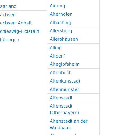
Ainring
aarland
Aiterhofen
achsen
Albaching
achsen-Anhalt
Allersberg
chleswig-Holstein
Allershausen
hüringen
Alling
Altdorf
Alteglofsheim
Altenbuch
Altenkunstadt
Altenmünster
Altenstadt
Altenstadt
(Oberbayern)
Altenstadt an der
Waldnaab