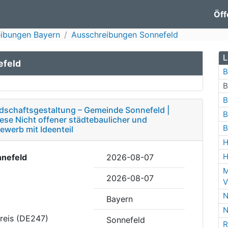
Öff
ibungen Bayern
Ausschreibungen Sonnefeld
L
efeld
B
B
B
dschaftsgestaltung – Gemeinde Sonnefeld |
B
se Nicht offener städtebaulicher und
B
ewerb mit Ideenteil
H
H
nefeld
2026-08-07
M
2026-08-07
V
N
Bayern
N
reis (DE247)
Sonnefeld
R