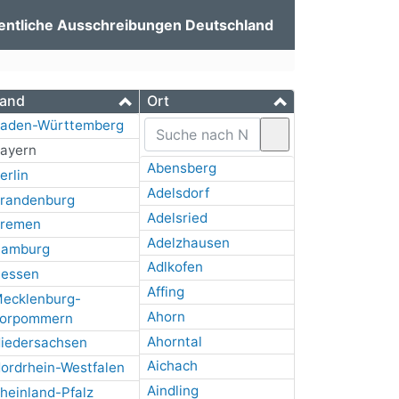
entliche Ausschreibungen Deutschland
and
Ort
aden-Württemberg
ayern
Abensberg
erlin
Adelsdorf
randenburg
Adelsried
remen
Adelzhausen
amburg
Adlkofen
essen
Affing
ecklenburg-
Ahorn
orpommern
Ahorntal
iedersachsen
Aichach
ordrhein-Westfalen
Aindling
heinland-Pfalz