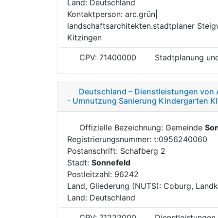
Land: Deutschland
Kontaktperson: arc.grün|
landschaftsarchitekten.stadtplaner Stei
Kitzingen
CPV: 71400000
Stadtplanung un
Deutschland – Dienstleistungen von A
- Umnutzung Sanierung Kindergarten Kl
Offizielle Bezeichnung: Gemeinde
Son
Registrierungsnummer: t:0956240060
Postanschrift: Schafberg 2
Stadt:
Sonnefeld
Postleitzahl: 96242
Land, Gliederung (NUTS): Coburg, Landk
Land: Deutschland
CPV: 71222000
Dienstleistungen