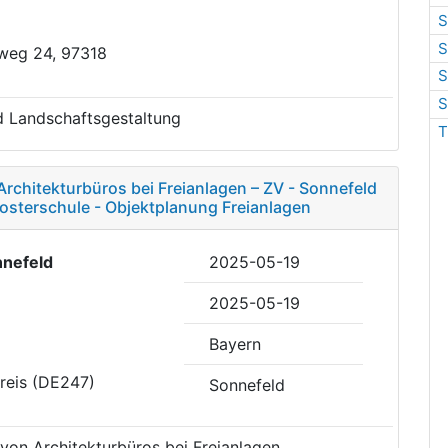
S
S
gweg 24, 97318
S
S
d Landschaftsgestaltung
T
rchitekturbüros bei Freianlagen – ZV - Sonnefeld
osterschule - Objektplanung Freianlagen
nefeld
2025-05-19
2025-05-19
Bayern
reis (DE247)
Sonnefeld
 von Architekturbüros bei Freianlagen