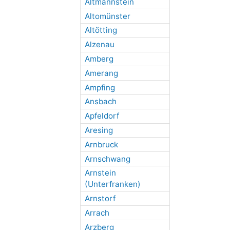
Altmannstein
Altomünster
Altötting
Alzenau
Amberg
Amerang
Ampfing
Ansbach
Apfeldorf
Aresing
Arnbruck
Arnschwang
Arnstein
(Unterfranken)
Arnstorf
Arrach
Arzberg