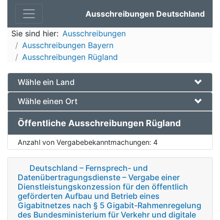
Ausschreibungen Deutschland
Sie sind hier:
Ausschreibungen
Ausschreibungen Bayern
Ausschreibungen Rügland
Wähle ein Land
Wähle einen Ort
Öffentliche Ausschreibungen Rügland
Anzahl von Vergabebekanntmachungen:
4
Deutschland – Fernsprech- und
Datenübertragungsdienste – Vergabe einer
Dienstleistungskonzession für den öffentlich
geförderten Aufbau und Betrieb eines
Gigabitnetzes nach § 5 Gigabit-Rahmenregelung
des Bundesministerium für Verkehr und digitale