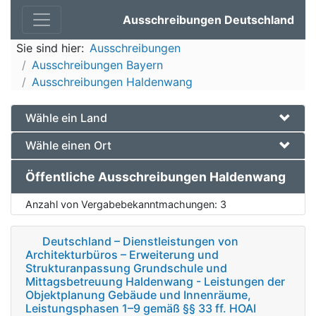
Ausschreibungen Deutschland
Sie sind hier:
Ausschreibungen
Ausschreibungen Bayern
Ausschreibungen Haldenwang
Wähle ein Land
Wähle einen Ort
Öffentliche Ausschreibungen Haldenwang
Anzahl von Vergabebekanntmachungen:
3
Deutschland – Dienstleistungen von
Architekturbüros – Erweiterung und
Strukturanpassung Grundschule und
Mittagsbetreuung Haldenwang - Leistungen der
Objektplanung Gebäude und Innenräume,
Leistungsphasen 1–9 gemäß §§ 33 ff. HOAI