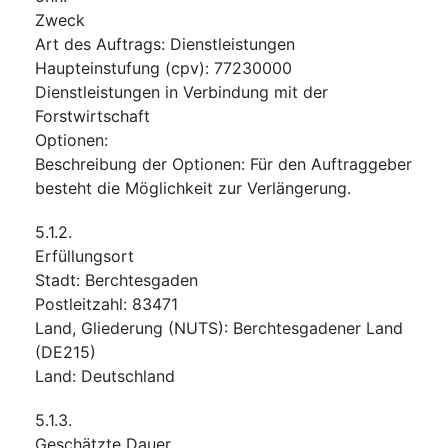
Zweck
Art des Auftrags
:
Dienstleistungen
Haupteinstufung
(
cpv
):
77230000
Dienstleistungen in Verbindung mit der
Forstwirtschaft
Optionen
:
Beschreibung der Optionen
:
Für den Auftraggeber
besteht die Möglichkeit zur Verlängerung.
5.1.2.
Erfüllungsort
Stadt
:
Berchtesgaden
Postleitzahl
:
83471
Land, Gliederung (NUTS)
:
Berchtesgadener Land
(
DE215
)
Land
:
Deutschland
5.1.3.
Geschätzte Dauer