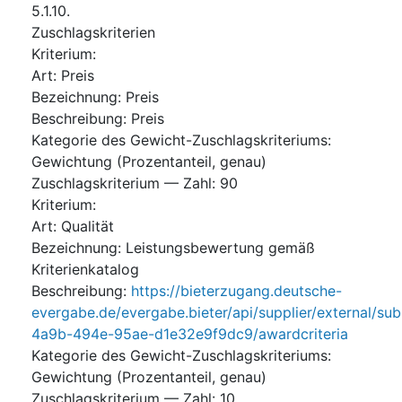
5.1.10.
Zuschlagskriterien
Kriterium
:
Art
:
Preis
Bezeichnung
:
Preis
Beschreibung
:
Preis
Kategorie des Gewicht-Zuschlagskriteriums
:
Gewichtung (Prozentanteil, genau)
Zuschlagskriterium — Zahl
:
90
Kriterium
:
Art
:
Qualität
Bezeichnung
:
Leistungsbewertung gemäß
Kriterienkatalog
Beschreibung
:
https://bieterzugang.deutsche-
evergabe.de/evergabe.bieter/api/supplier/external/su
4a9b-494e-95ae-d1e32e9f9dc9/awardcriteria
Kategorie des Gewicht-Zuschlagskriteriums
:
Gewichtung (Prozentanteil, genau)
Zuschlagskriterium — Zahl
:
10