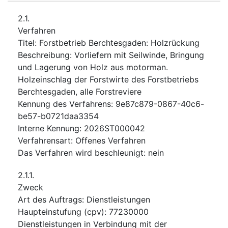
2.1.
Verfahren
Titel
:
Forstbetrieb Berchtesgaden: Holzrückung
Beschreibung
:
Vorliefern mit Seilwinde, Bringung
und Lagerung von Holz aus motorman.
Holzeinschlag der Forstwirte des Forstbetriebs
Berchtesgaden, alle Forstreviere
Kennung des Verfahrens
:
9e87c879-0867-40c6-
be57-b0721daa3354
Interne Kennung
:
2026ST000042
Verfahrensart
:
Offenes Verfahren
Das Verfahren wird beschleunigt
:
nein
2.1.1.
Zweck
Art des Auftrags
:
Dienstleistungen
Haupteinstufung
(
cpv
):
77230000
Dienstleistungen in Verbindung mit der