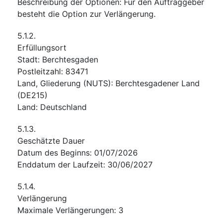
Beschreibung der Optionen
:
Für den Auftraggeber
besteht die Option zur Verlängerung.
5.1.2.
Erfüllungsort
Stadt
:
Berchtesgaden
Postleitzahl
:
83471
Land, Gliederung (NUTS)
:
Berchtesgadener Land
(
DE215
)
Land
:
Deutschland
5.1.3.
Geschätzte Dauer
Datum des Beginns
:
01/07/2026
Enddatum der Laufzeit
:
30/06/2027
5.1.4.
Verlängerung
Maximale Verlängerungen
:
3