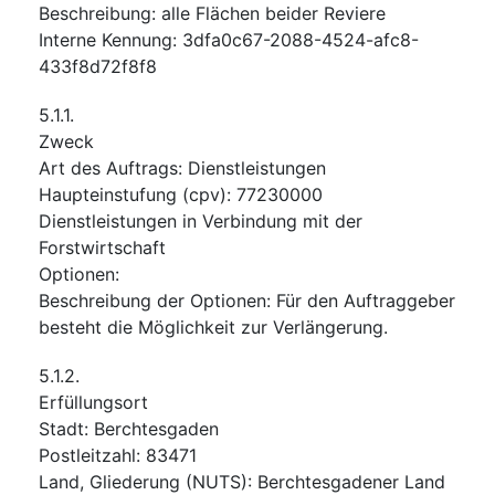
Beschreibung
:
alle Flächen beider Reviere
Interne Kennung
:
3dfa0c67-2088-4524-afc8-
433f8d72f8f8
5.1.1.
Zweck
Art des Auftrags
:
Dienstleistungen
Haupteinstufung
(
cpv
):
77230000
Dienstleistungen in Verbindung mit der
Forstwirtschaft
Optionen
:
Beschreibung der Optionen
:
Für den Auftraggeber
besteht die Möglichkeit zur Verlängerung.
5.1.2.
Erfüllungsort
Stadt
:
Berchtesgaden
Postleitzahl
:
83471
Land, Gliederung (NUTS)
:
Berchtesgadener Land