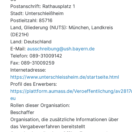
Postanschrift
:
Rathausplatz 1
Stadt
:
Unterschleißheim
Postleitzahl
:
85716
Land, Gliederung (NUTS)
:
München, Landkreis
(
DE21H
)
Land
:
Deutschland
E-Mail
:
ausschreibung@ush.bayern.de
Telefon
:
089-31009142
Fax
:
089-31009259
Internetadresse
:
https://www.unterschleissheim.de/startseite.html
Profil des Erwerbers
:
https://plattform.aumass.de/Veroeffentlichung/av2817
eu
Rollen dieser Organisation
:
Beschaffer
Organisation, die zusätzliche Informationen über
das Vergabeverfahren bereitstellt