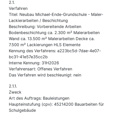
2.1.
Verfahren
Titel
:
Neubau Michael-Ende-Grundschule - Maler-
Lackierarbeiten / Beschichtung
Beschreibung
:
Vorbereitende Arbeiten
Bodenbeschichtung ca. 2.300 m² Malerarbeiten
Wand ca. 13.500 m² Malerarbeiten Decke ca.
7.500 m² Lackierungen HLS Elemente
Kennung des Verfahrens
:
a223bc5d-7dae-4e07-
bc31-41e57e35cc2b
Interne Kennung
:
31H2026
Verfahrensart
:
Offenes Verfahren
Das Verfahren wird beschleunigt
:
nein
2.1.1.
Zweck
Art des Auftrags
:
Bauleistungen
Haupteinstufung
(
cpv
):
45214200
Bauarbeiten für
Schulgebäude