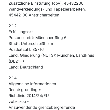
Zusätzliche Einstufung
(
cpv
):
45432200
Wandverkleidungs- und Tapezierarbeiten
,
45442100
Anstricharbeiten
2.1.2.
Erfüllungsort
Postanschrift
:
Münchner Ring 6
Stadt
:
Unterschleißheim
Postleitzahl
:
85716
Land, Gliederung (NUTS)
:
München, Landkreis
(
DE21H
)
Land
:
Deutschland
2.1.4.
Allgemeine Informationen
Rechtsgrundlage
:
Richtlinie 2014/24/EU
vob-a-eu
-
Anzuwendende grenzübergreifende