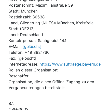
Postanschrift
:
Maximilianstraße 39
Stadt
:
München
Postleitzahl
:
80538
Land, Gliederung (NUTS)
:
München, Kreisfreie
Stadt
(
DE212
)
Land
:
Deutschland
Kontaktperson
:
Sachgebiet 14.1
E-Mail
:
[gelöscht]
Telefon
:
+49 8921760
Fax
:
[gelöscht]
Internetadresse
:
https://www.auftraege.bayern.de
Rollen dieser Organisation
:
Beschaffer
Organisation, die einen Offline-Zugang zu den
Vergabeunterlagen bereitstellt
8.1.
ORG-0002