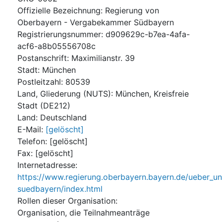
Offizielle Bezeichnung
:
Regierung von
Oberbayern - Vergabekammer Südbayern
Registrierungsnummer
:
d909629c-b7ea-4afa-
acf6-a8b05556708c
Postanschrift
:
Maximilianstr. 39
Stadt
:
München
Postleitzahl
:
80539
Land, Gliederung (NUTS)
:
München, Kreisfreie
Stadt
(
DE212
)
Land
:
Deutschland
E-Mail
:
[gelöscht]
Telefon
:
[gelöscht]
Fax
:
[gelöscht]
Internetadresse
:
https://www.regierung.oberbayern.bayern.de/ueber_u
suedbayern/index.html
Rollen dieser Organisation
:
Organisation, die Teilnahmeanträge