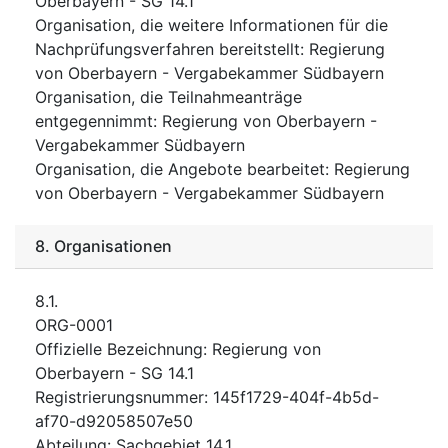
Oberbayern - SG 14.1
Organisation, die weitere Informationen für die
Nachprüfungsverfahren bereitstellt
:
Regierung
von Oberbayern - Vergabekammer Südbayern
Organisation, die Teilnahmeanträge
entgegennimmt
:
Regierung von Oberbayern -
Vergabekammer Südbayern
Organisation, die Angebote bearbeitet
:
Regierung
von Oberbayern - Vergabekammer Südbayern
8.
Organisationen
8.1.
ORG-0001
Offizielle Bezeichnung
:
Regierung von
Oberbayern - SG 14.1
Registrierungsnummer
:
145f1729-404f-4b5d-
af70-d92058507e50
Abteilung
:
Sachgebiet 14.1