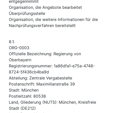
entgegennimmt
Organisation, die Angebote bearbeitet
Überprüfungsstelle
Organisation, die weitere Informationen für die
Nachprüfungsverfahren bereitstellt
8.1.
ORG-0003
Offizielle Bezeichnung
:
Regierung von
Oberbayern
Registrierungsnummer
:
1a86dfa1-e75a-4748-
8724-5f436cb4ba9d
Abteilung
:
Zentrale Vergabestelle
Postanschrift
:
Maximilianstraße 39
Stadt
:
München
Postleitzahl
:
80538
Land, Gliederung (NUTS)
:
München, Kreisfreie
Stadt
(
DE212
)