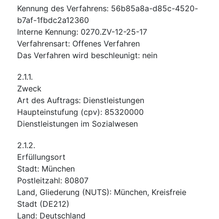
Kennung des Verfahrens
:
56b85a8a-d85c-4520-
b7af-1fbdc2a12360
Interne Kennung
:
0270.ZV-12-25-17
Verfahrensart
:
Offenes Verfahren
Das Verfahren wird beschleunigt
:
nein
2.1.1.
Zweck
Art des Auftrags
:
Dienstleistungen
Haupteinstufung
(
cpv
):
85320000
Dienstleistungen im Sozialwesen
2.1.2.
Erfüllungsort
Stadt
:
München
Postleitzahl
:
80807
Land, Gliederung (NUTS)
:
München, Kreisfreie
Stadt
(
DE212
)
Land
:
Deutschland