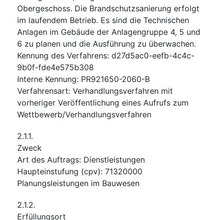
Obergeschoss. Die Brandschutzsanierung erfolgt
im laufendem Betrieb. Es sind die Technischen
Anlagen im Gebäude der Anlagengruppe 4, 5 und
6 zu planen und die Ausführung zu überwachen.
Kennung des Verfahrens
:
d27d5ac0-eefb-4c4c-
9b0f-fde4e575b308
Interne Kennung
:
PR921650-2060-B
Verfahrensart
:
Verhandlungsverfahren mit
vorheriger Veröffentlichung eines Aufrufs zum
Wettbewerb/Verhandlungsverfahren
2.1.1.
Zweck
Art des Auftrags
:
Dienstleistungen
Haupteinstufung
(
cpv
):
71320000
Planungsleistungen im Bauwesen
2.1.2.
Erfüllungsort