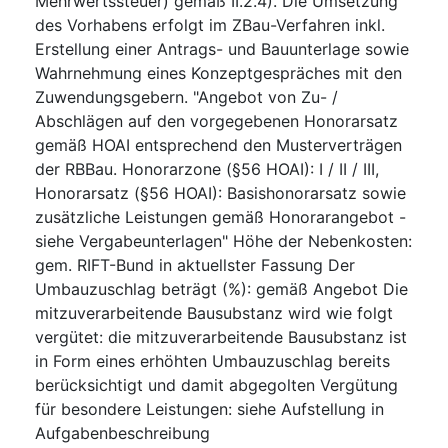
Mehrwertssteuer) gemäß II.2.4). Die Umsetzung
des Vorhabens erfolgt im ZBau-Verfahren inkl.
Erstellung einer Antrags- und Bauunterlage sowie
Wahrnehmung eines Konzeptgespräches mit den
Zuwendungsgebern. "Angebot von Zu- /
Abschlägen auf den vorgegebenen Honorarsatz
gemäß HOAI entsprechend den Musterverträgen
der RBBau. Honorarzone (§56 HOAI): I / II / III,
Honorarsatz (§56 HOAI): Basishonorarsatz sowie
zusätzliche Leistungen gemäß Honorarangebot -
siehe Vergabeunterlagen" Höhe der Nebenkosten:
gem. RIFT-Bund in aktuellster Fassung Der
Umbauzuschlag beträgt (%): gemäß Angebot Die
mitzuverarbeitende Bausubstanz wird wie folgt
vergütet: die mitzuverarbeitende Bausubstanz ist
in Form eines erhöhten Umbauzuschlag bereits
berücksichtigt und damit abgegolten Vergütung
für besondere Leistungen: siehe Aufstellung in
Aufgabenbeschreibung