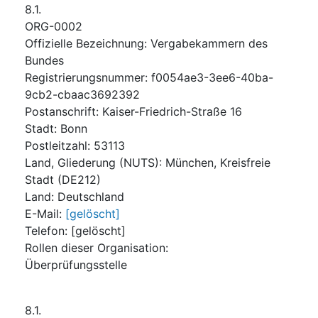
8.1.
ORG-0002
Offizielle Bezeichnung
:
Vergabekammern des
Bundes
Registrierungsnummer
:
f0054ae3-3ee6-40ba-
9cb2-cbaac3692392
Postanschrift
:
Kaiser-Friedrich-Straße 16
Stadt
:
Bonn
Postleitzahl
:
53113
Land, Gliederung (NUTS)
:
München, Kreisfreie
Stadt
(
DE212
)
Land
:
Deutschland
E-Mail
:
[gelöscht]
Telefon
:
[gelöscht]
Rollen dieser Organisation
:
Überprüfungsstelle
8.1.