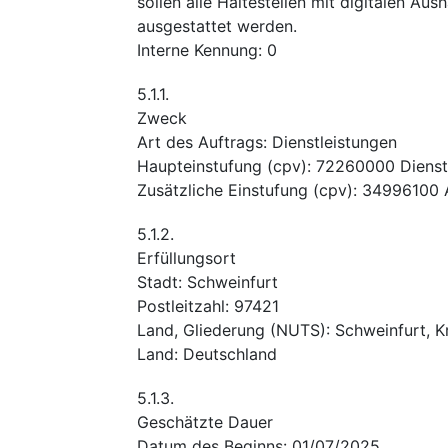
sollen alle Haltestellen mit digitalen Au
ausgestattet werden.
Interne Kennung
:
0
5.1.1.
Zweck
Art des Auftrags
:
Dienstleistungen
Haupteinstufung
(
cpv
):
72260000
Dienst
Zusätzliche Einstufung
(
cpv
):
34996100
5.1.2.
Erfüllungsort
Stadt
:
Schweinfurt
Postleitzahl
:
97421
Land, Gliederung (NUTS)
:
Schweinfurt, Kr
Land
:
Deutschland
5.1.3.
Geschätzte Dauer
Datum des Beginns
:
01/07/2025