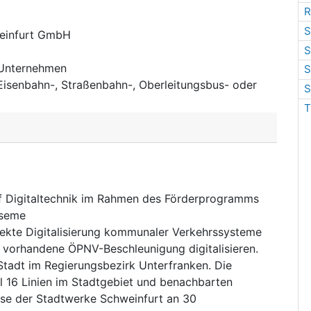
R
S
einfurt GmbH
S
 Unternehmen
S
Eisenbahn-, Straßenbahn-, Oberleitungsbus- oder
S
T
f Digitaltechnik im Rahmen des Förderprogramms
tseme
ekte Digitalisierung kommunaler Verkehrssysteme
 vorhandene ÖPNV-Beschleunigung digitalisieren.
e Stadt im Regierungsbezirk Unterfranken. Die
l 16 Linien im Stadtgebiet und benachbarten
sse der Stadtwerke Schweinfurt an 30