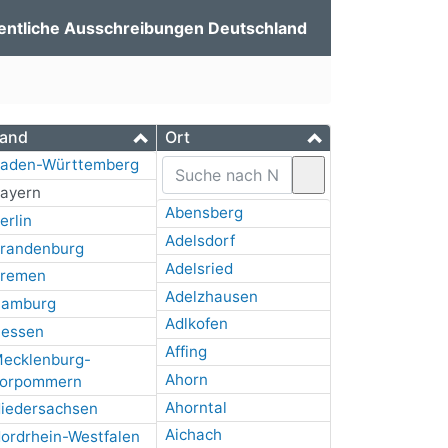
entliche Ausschreibungen Deutschland
and
Ort
aden-Württemberg
ayern
Abensberg
erlin
Adelsdorf
randenburg
Adelsried
remen
Adelzhausen
amburg
Adlkofen
essen
Affing
ecklenburg-
Ahorn
orpommern
Ahorntal
iedersachsen
Aichach
ordrhein-Westfalen