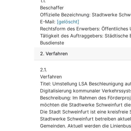
1.1.
Beschaffer
Offizielle Bezeichnung
:
Stadtwerke Schw
E-Mail
:
[gelöscht]
Rechtsform des Erwerbers
:
Öffentliches
Tätigkeit des Auftraggebers
:
Städtische 
Busdienste
2.
Verfahren
2.1.
Verfahren
Titel
:
Umstellung LSA Beschleunigung au
Digitalisierung kommunaler Verkehrssys
Beschreibung
:
Im Rahmen des Förderproj
möchten die Stadtwerke Schweinfurt die
Die Stadt Schweinfurt ist eine kreisfrei
Stadtwerke Schweinfurt betreiben aktuel
Gemeinden. Aktuell werden die Linienbu