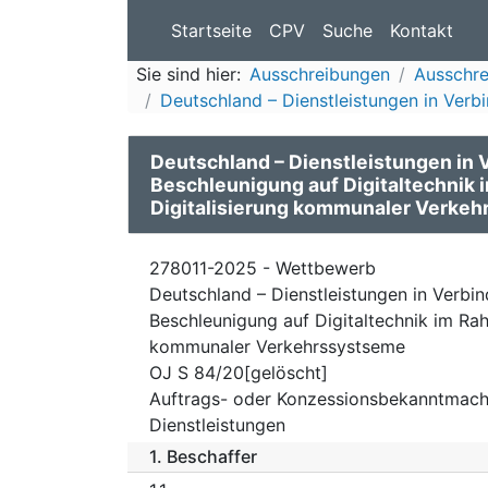
Startseite
CPV
Suche
Kontakt
Sie sind hier:
Ausschreibungen
Ausschre
Deutschland – Dienstleistungen in Verb
Deutschland – Dienstleistungen in 
Beschleunigung auf Digitaltechni
Digitalisierung kommunaler Verke
278011-2025 - Wettbewerb
Deutschland – Dienstleistungen in Verbi
Beschleunigung auf Digitaltechnik im R
kommunaler Verkehrssystseme
OJ S 84/20[gelöscht]
Auftrags- oder Konzessionsbekanntmach
Dienstleistungen
1.
Beschaffer