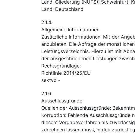
Land, Gliederung (NUTS)
:
Schweinfurt, Kr
Land
:
Deutschland
2.1.4.
Allgemeine Informationen
Zusätzliche Informationen
:
Mit der Ange
anzubieten. Die Abfrage der monatlichen
Leistungsverzeichnis. Hierzu ist mit Ab
der ausgeschriebenen Leistungen zwisch
Rechtsgrundlage
:
Richtlinie 2014/25/EU
sektvo
-
2.1.6.
Ausschlussgründe
Quellen der Ausschlussgründe
:
Bekanntm
Korruption
:
Fehlende Ausschlussgründe n
diesem Vergabeverfahren als zuverlässig
zurechnen lassen muss, in den zurückli