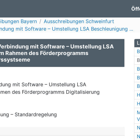
Öff
ibungen Bayern
Ausschreibungen Schweinfurt
indung mit Software – Umstellung LSA Beschleunigung ...
L
Verbindung mit Software – Umstellung LSA
B
k im Rahmen des Förderprogramms
hrssystseme
B
B
B
ndung mit Software – Umstellung LSA
B
ahmen des Förderprogramms Digitalisierung
H
H
M
ung – Standardregelung
V
N
N