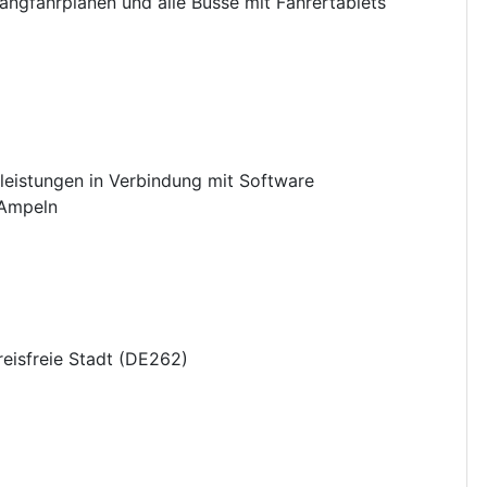
shangfahrplänen und alle Busse mit Fahrertablets
leistungen in Verbindung mit Software
Ampeln
eisfreie Stadt
(
DE262
)