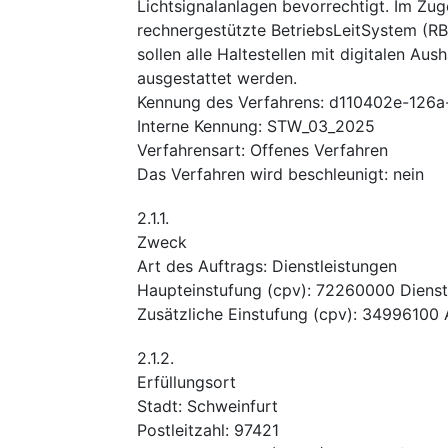
Lichtsignalanlagen bevorrechtigt. Im Zug
rechnergestützte BetriebsLeitSystem (RB
sollen alle Haltestellen mit digitalen Au
ausgestattet werden.
Kennung des Verfahrens
:
d110402e-126a
Interne Kennung
:
STW_03_2025
Verfahrensart
:
Offenes Verfahren
Das Verfahren wird beschleunigt
:
nein
2.1.1.
Zweck
Art des Auftrags
:
Dienstleistungen
Haupteinstufung
(
cpv
):
72260000
Dienst
Zusätzliche Einstufung
(
cpv
):
34996100
2.1.2.
Erfüllungsort
Stadt
:
Schweinfurt
Postleitzahl
:
97421