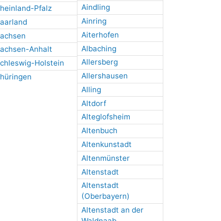
Aindling
heinland-Pfalz
Ainring
aarland
Aiterhofen
achsen
Albaching
achsen-Anhalt
Allersberg
chleswig-Holstein
Allershausen
hüringen
Alling
Altdorf
Alteglofsheim
Altenbuch
Altenkunstadt
Altenmünster
Altenstadt
Altenstadt
(Oberbayern)
Altenstadt an der
Waldnaab