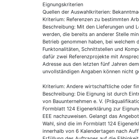
Eignungskriterien
Quellen der Auswahlkriterien
:
Bekanntma
Kriterium
:
Referenzen zu bestimmten Arb
Beschreibung
:
Mit den Lieferungen und L
werden, die bereits an anderer Stelle min
Betrieb genommen haben, bei welchem di
Funktonalitäten, Schnittstellen und Komp
dafür zwei Referenzprojekte mit Ansprec
Adresse aus den letzten fünf Jahren de
unvollständigen Angaben können nicht g
Kriterium
:
Andere wirtschaftliche oder fi
Beschreibung
:
Die Eignung ist durch Eintr
von Bauunternehmen e. V. (Präqualifikat
Formblatt 124 Eigenerklärung zur Eignun
EEE nachzuweisen. Gelangt das Angebot ei
Wahl, sind die im Formblatt 124 Eigene
innerhalb von 6 Kalendertagen nach Auffo
Erfüllung des Auftrages auf die Fähigkei