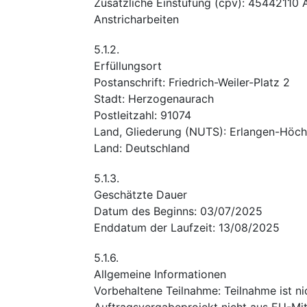
Zusätzliche Einstufung
(
cpv
):
45442110
Anstricharbeiten
5.1.2.
Erfüllungsort
Postanschrift
:
Friedrich-Weiler-Platz 2
Stadt
:
Herzogenaurach
Postleitzahl
:
91074
Land, Gliederung (NUTS)
:
Erlangen-Höch
Land
:
Deutschland
5.1.3.
Geschätzte Dauer
Datum des Beginns
:
03/07/2025
Enddatum der Laufzeit
:
13/08/2025
5.1.6.
Allgemeine Informationen
Vorbehaltene Teilnahme
:
Teilnahme ist ni
Auftragsvergabeprojekt nicht aus EU-Mitt