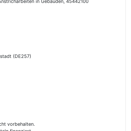
Anstricharbeiten in Gebäuden
,
45442100
stadt
(
DE257
)
cht vorbehalten.
eln finanziert