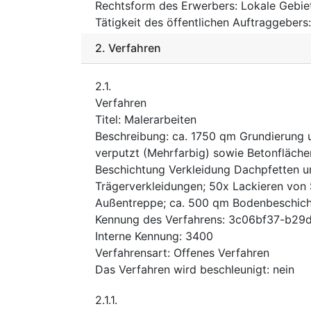
Rechtsform des Erwerbers
:
Lokale Gebie
Tätigkeit des öffentlichen Auftraggebers
2.
Verfahren
2.1.
Verfahren
Titel
:
Malerarbeiten
Beschreibung
:
ca. 1750 qm Grundierung 
verputzt (Mehrfarbig) sowie Betonfläch
Beschichtung Verkleidung Dachpfetten u
Trägerverkleidungen; 50x Lackieren von
Außentreppe; ca. 500 qm Bodenbeschicht
Kennung des Verfahrens
:
3c06bf37-b29d
Interne Kennung
:
3400
Verfahrensart
:
Offenes Verfahren
Das Verfahren wird beschleunigt
:
nein
2.1.1.