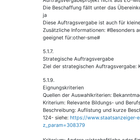
Die Beschaffung fällt unter das Überei
ja
Diese Auftragsvergabe ist auch für klei
Zusätzliche Informationen
:
#Besonders au
geeignet für:other-sme#
5.1.7.
Strategische Auftragsvergabe
Ziel der strategischen Auftragsvergabe
:
5.1.9.
Eignungskriterien
Quellen der Auswahlkriterien
:
Bekanntma
Kriterium
:
Relevante Bildungs- und Berufs
Beschreibung
:
Auflistung und kurze Besc
124- siehe:
https://www.staatsanzeiger-
z_param=308379
Kriterium
:
Andere wirtschaftliche oder fi