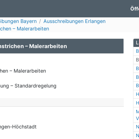
Öff
ibungen Bayern
Ausschreibungen Erlangen
chen – Malerarbeiten
L
strichen – Malerarbeiten
B
B
B
hen – Malerarbeiten
B
ung – Standardregelung
B
H
H
M
V
angen-Höchstadt
N
N