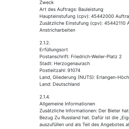
Zweck
Art des Auftrags
:
Bauleistung
Haupteinstufung
(
cpv
):
45442000
Auftr
Zusätzliche Einstufung
(
cpv
):
45442110
Anstricharbeiten
2.1.2.
Erfüllungsort
Postanschrift
:
Friedrich-Weiler-Platz 2
Stadt
:
Herzogenaurach
Postleitzahl
:
91074
Land, Gliederung (NUTS)
:
Erlangen-Höch
Land
:
Deutschland
2.1.4.
Allgemeine Informationen
Zusätzliche Informationen
:
Der Bieter ha
Bezug Zu Russland hat. Dafür ist die „Eig
auszufüllen und als Teil des Angebotes a