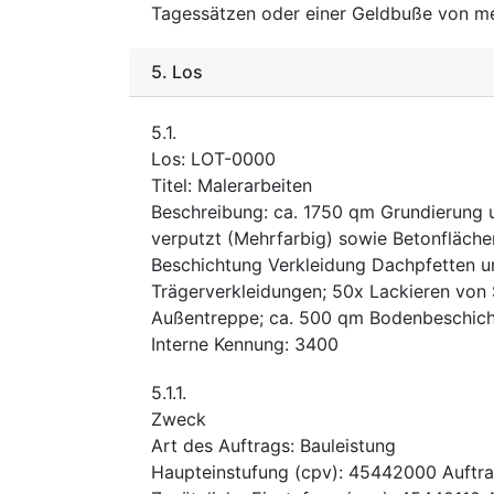
Tagessätzen oder einer Geldbuße von meh
5.
Los
5.1.
Los
:
LOT-0000
Titel
:
Malerarbeiten
Beschreibung
:
ca. 1750 qm Grundierung 
verputzt (Mehrfarbig) sowie Betonfläch
Beschichtung Verkleidung Dachpfetten u
Trägerverkleidungen; 50x Lackieren von
Außentreppe; ca. 500 qm Bodenbeschicht
Interne Kennung
:
3400
5.1.1.
Zweck
Art des Auftrags
:
Bauleistung
Haupteinstufung
(
cpv
):
45442000
Auftr