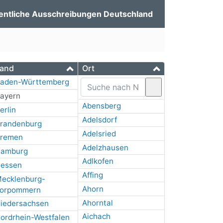
entliche Ausschreibungen Deutschland
and
Ort
aden-Württemberg
ayern
Abensberg
erlin
Adelsdorf
randenburg
Adelsried
remen
Adelzhausen
amburg
Adlkofen
essen
Affing
ecklenburg-
Ahorn
orpommern
Ahorntal
iedersachsen
Aichach
ordrhein-Westfalen