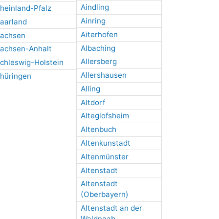
Aindling
heinland-Pfalz
Ainring
aarland
Aiterhofen
achsen
Albaching
achsen-Anhalt
Allersberg
chleswig-Holstein
Allershausen
hüringen
Alling
Altdorf
Alteglofsheim
Altenbuch
Altenkunstadt
Altenmünster
Altenstadt
Altenstadt
(Oberbayern)
Altenstadt an der
Waldnaab