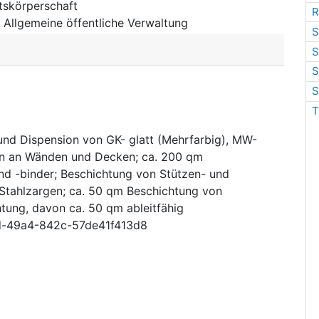
tskörperschaft
R
:
Allgemeine öffentliche Verwaltung
S
S
S
S
T
und Dispension von GK- glatt (Mehrfarbig), MW-
en an Wänden und Decken; ca. 200 qm
nd -binder; Beschichtung von Stützen- und
 Stahlzargen; ca. 50 qm Beschichtung von
ung, davon ca. 50 qm ableitfähig
-49a4-842c-57de41f413d8