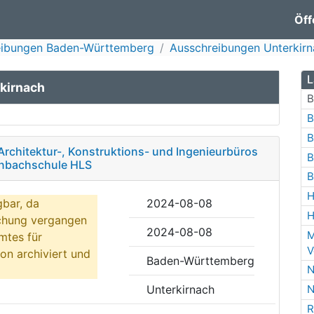
Öff
eibungen Baden-Württemberg
Ausschreibungen Unterkir
L
kirnach
B
B
B
Architektur-, Konstruktions- und Ingenieurbüros
B
enbachschule HLS
B
H
gbar, da
2024-08-08
H
ichung vergangen
2024-08-08
M
mtes für
V
on archiviert und
Baden-Württemberg
N
Unterkirnach
N
R