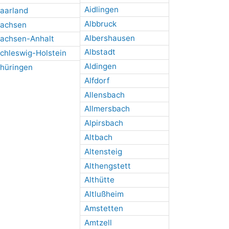
Aidlingen
aarland
Albbruck
achsen
Albershausen
achsen-Anhalt
Albstadt
chleswig-Holstein
Aldingen
hüringen
Alfdorf
Allensbach
Allmersbach
Alpirsbach
Altbach
Altensteig
Althengstett
Althütte
Altlußheim
Amstetten
Amtzell