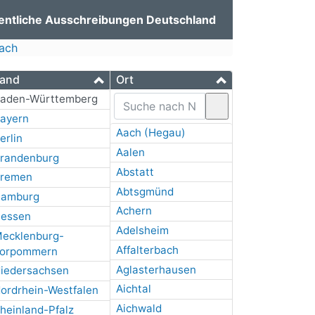
entliche Ausschreibungen Deutschland
nach
and
Ort
aden-Württemberg
ayern
Aach (Hegau)
erlin
Aalen
randenburg
Abstatt
remen
Abtsgmünd
amburg
Achern
essen
Adelsheim
ecklenburg-
Affalterbach
orpommern
Aglasterhausen
iedersachsen
Aichtal
ordrhein-Westfalen
Aichwald
heinland-Pfalz