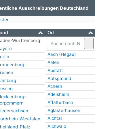
entliche Ausschreibungen Deutschland
ster
and
Ort
aden-Württemberg
ayern
Aach (Hegau)
erlin
Aalen
randenburg
Abstatt
remen
Abtsgmünd
amburg
Achern
essen
Adelsheim
ecklenburg-
Affalterbach
orpommern
Aglasterhausen
iedersachsen
Aichtal
ordrhein-Westfalen
Aichwald
heinland-Pfalz