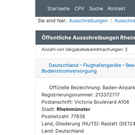
Startseite
CPV
Suche
Kontakt
Sie sind hier:
Ausschreibungen
Ausschr
Öffentliche Ausschreibungen Rhei
Anzahl von Vergabebekanntmachungen:
3
Deutschland – Flughafengeräte – Be
Bodenstromversorgung
Offizielle Bezeichnung: Baden-Airpa
Registrierungsnummer: 213372717
Postanschrift: Victoria Boulevard A106
Stadt:
Rheinmünster
Postleitzahl: 77836
Land, Gliederung (NUTS): Rastatt (DE12
Land: Deutschland