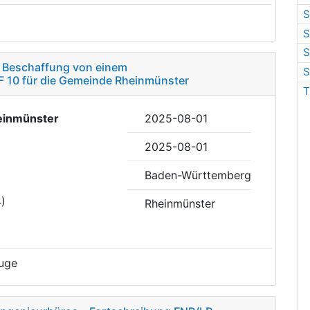
S
S
S
 Beschaffung von einem
S
F 10 für die Gemeinde Rheinmünster
T
einmünster
2025-08-01
2025-08-01
Baden-Württemberg
4)
Rheinmünster
uge