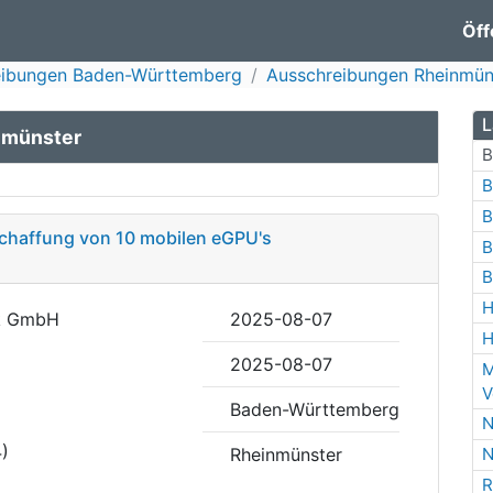
Öff
eibungen Baden-Württemberg
Ausschreibungen Rheinmün
L
nmünster
B
B
B
schaffung von 10 mobilen eGPU's
B
B
H
rk GmbH
2025-08-07
H
2025-08-07
M
V
Baden-Württemberg
N
4)
Rheinmünster
N
R