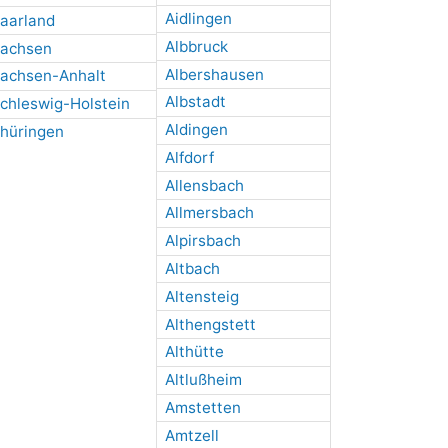
Aidlingen
aarland
Albbruck
achsen
Albershausen
achsen-Anhalt
Albstadt
chleswig-Holstein
Aldingen
hüringen
Alfdorf
Allensbach
Allmersbach
Alpirsbach
Altbach
Altensteig
Althengstett
Althütte
Altlußheim
Amstetten
Amtzell