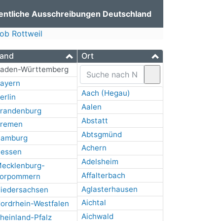
entliche Ausschreibungen Deutschland
ob Rottweil
and
Ort
aden-Württemberg
ayern
Aach (Hegau)
erlin
Aalen
randenburg
Abstatt
remen
Abtsgmünd
amburg
Achern
essen
Adelsheim
ecklenburg-
Affalterbach
orpommern
Aglasterhausen
iedersachsen
Aichtal
ordrhein-Westfalen
Aichwald
heinland-Pfalz