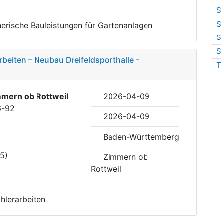
S
S
erische Bauleistungen für Gartenanlagen
S
S
beiten – Neubau Dreifeldsporthalle -
T
mern ob Rottweil
2026-04-09
6-92
2026-04-09
Baden-Württemberg
35)
Zimmern ob
Rottweil
hlerarbeiten