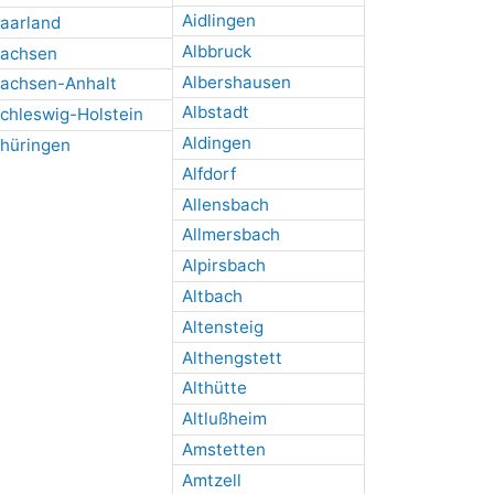
Aidlingen
aarland
Albbruck
achsen
Albershausen
achsen-Anhalt
Albstadt
chleswig-Holstein
Aldingen
hüringen
Alfdorf
Allensbach
Allmersbach
Alpirsbach
Altbach
Altensteig
Althengstett
Althütte
Altlußheim
Amstetten
Amtzell