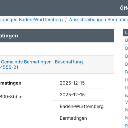
Öff
eibungen Baden-Württemberg
Ausschreibungen Bermatin
L
atingen
B
B
B
– Gemeinde Bermatingen- Beschaffung
B
14555-21
B
H
rmatingen
,
2025-12-15
H
2025-12-15
M
4809-8bba-
V
Baden-Württemberg
N
Bermatingen
N
R