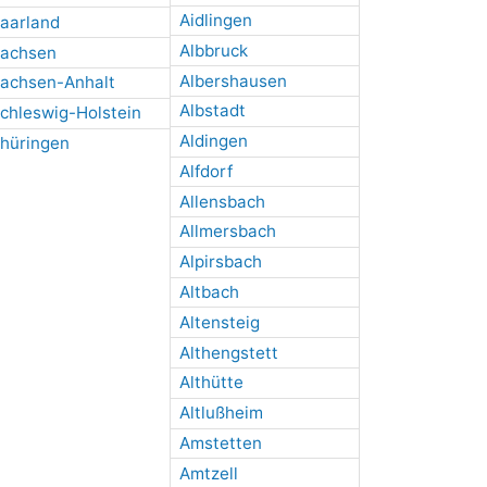
Aidlingen
aarland
Albbruck
achsen
Albershausen
achsen-Anhalt
Albstadt
chleswig-Holstein
Aldingen
hüringen
Alfdorf
Allensbach
Allmersbach
Alpirsbach
Altbach
Altensteig
Althengstett
Althütte
Altlußheim
Amstetten
Amtzell