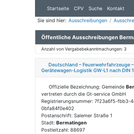
Startseite
CPV
Suche
Kontakt
Sie sind hier:
Ausschreibungen
Ausschr
Öffentliche Ausschreibungen Berm
Anzahl von Vergabebekanntmachungen:
3
Deutschland – Feuerwehrfahrzeuge 
Gerätewagen-Logistik GW-L1 nach DIN 
Offizielle Bezeichnung: Gemeinde
Be
vertreten durch die Gt-service GmbH
Registrierungsnummer: 7f23a6f5-fbb3-
0bfa84f0e402
Postanschrift: Salemer Straße 1
Stadt:
Bermatingen
Postleitzahl: 88697