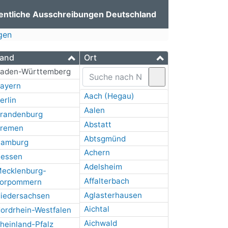
entliche Ausschreibungen Deutschland
gen
and
Ort
aden-Württemberg
ayern
Aach (Hegau)
erlin
Aalen
randenburg
Abstatt
remen
Abtsgmünd
amburg
Achern
essen
Adelsheim
ecklenburg-
Affalterbach
orpommern
Aglasterhausen
iedersachsen
Aichtal
ordrhein-Westfalen
Aichwald
heinland-Pfalz