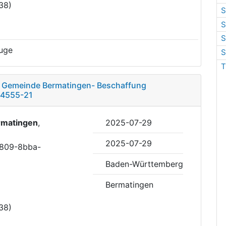
38)
S
S
S
uge
S
T
– Gemeinde Bermatingen- Beschaffung
14555-21
rmatingen
,
2025-07-29
2025-07-29
4809-8bba-
Baden-Württemberg
Bermatingen
38)