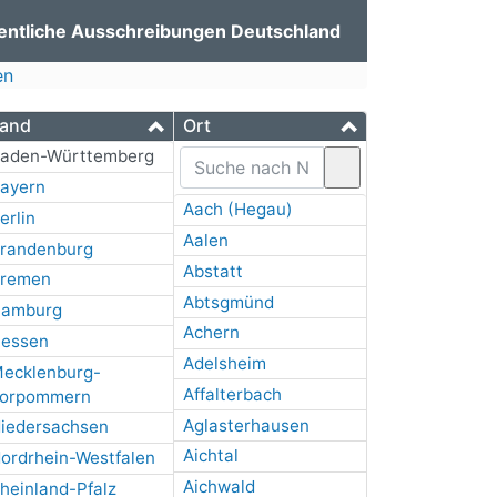
entliche Ausschreibungen Deutschland
en
and
Ort
aden-Württemberg
ayern
Aach (Hegau)
erlin
Aalen
randenburg
Abstatt
remen
Abtsgmünd
amburg
Achern
essen
Adelsheim
ecklenburg-
Affalterbach
orpommern
Aglasterhausen
iedersachsen
Aichtal
ordrhein-Westfalen
Aichwald
heinland-Pfalz