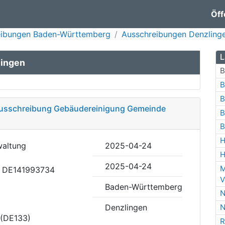
Öff
eibungen Baden-Württemberg
Ausschreibungen Denzling
L
lingen
B
B
B
Ausschreibung Gebäudereinigung Gemeinde
B
B
H
waltung
2025-04-24
H
2025-04-24
M
D: DE141993734
V
Baden-Württemberg
N
Denzlingen
N
 (DE133)
R