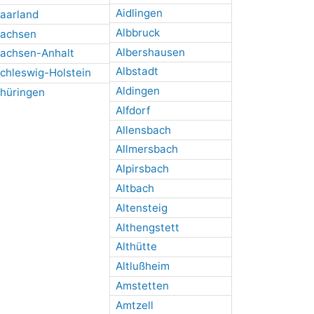
Aidlingen
aarland
Albbruck
achsen
Albershausen
achsen-Anhalt
Albstadt
chleswig-Holstein
Aldingen
hüringen
Alfdorf
Allensbach
Allmersbach
Alpirsbach
Altbach
Altensteig
Althengstett
Althütte
Altlußheim
Amstetten
Amtzell