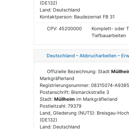
(DE132)
Land: Deutschland
Kontaktperson: Baudezernat FB 31
CPV: 45200000
Komplett- oder T
Tiefbauarbeiten
Deutschland – Abbrucharbeiten – Er
Offizielle Bezeichnung: Stadt
Müllhe
Markgräflerland
Registrierungsnummer: 08315074-A938
Postanschrift: Bismarckstraße 3
Stadt:
Müllheim
im Markgräflerland
Postleitzahl: 79379
Land, Gliederung (NUTS): Breisgau-Hoc
(DE132)
Land: Deutschland