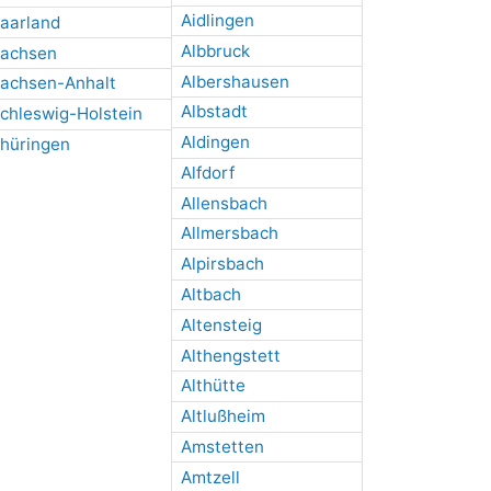
Aidlingen
aarland
Albbruck
achsen
Albershausen
achsen-Anhalt
Albstadt
chleswig-Holstein
Aldingen
hüringen
Alfdorf
Allensbach
Allmersbach
Alpirsbach
Altbach
Altensteig
Althengstett
Althütte
Altlußheim
Amstetten
Amtzell