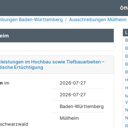
Öff
eibungen Baden-Württemberg
Ausschreibungen Müllheim
L
heim
B
B
B
uleistungen im Hochbau sowie Tiefbauarbeiten –
B
tische Ertüchtigung
B
H
im
im
2026-07-27
H
2026-07-27
M
V
Baden-Württemberg
N
Müllheim
N
hschwarzwald
R