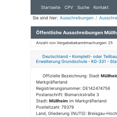
Startseite
CPV
Suche
Kontakt
Sie sind hier:
Ausschreibungen
Ausschr
Öffentliche Ausschreibungen Müll
Anzahl von Vergabebekanntmachungen:
25
Deutschland – Komplett- oder Teilba
Erweiterung Grundschule - KG-331 - Sta
Offizielle Bezeichnung: Stadt
Müllhe
Markgräflerland
Registrierungsnummer: DE142474756
Postanschrift: Bismarckstraße 3
Stadt:
Müllheim
im Markgräflerland
Postleitzahl: 79379
Land, Gliederung (NUTS): Breisgau-Hoc