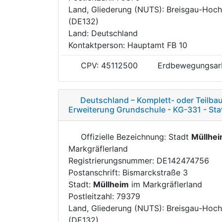
Land, Gliederung (NUTS): Breisgau-Hoc
(DE132)
Land: Deutschland
Kontaktperson: Hauptamt FB 10
CPV: 45112500
Erdbewegungsar
Deutschland – Komplett- oder Teilba
Erweiterung Grundschule - KG-331 - Sta
Offizielle Bezeichnung: Stadt
Müllhe
Markgräflerland
Registrierungsnummer: DE142474756
Postanschrift: Bismarckstraße 3
Stadt:
Müllheim
im Markgräflerland
Postleitzahl: 79379
Land, Gliederung (NUTS): Breisgau-Hoc
(DE132)