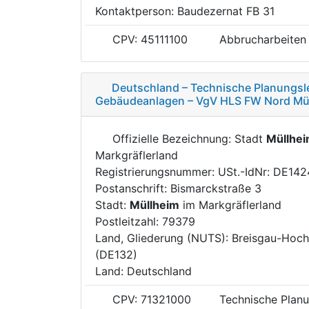
Kontaktperson: Baudezernat FB 31
CPV: 45111100
Abbrucharbeiten
Deutschland – Technische Planungsl
Gebäudeanlagen – VgV HLS FW Nord Mü
Offizielle Bezeichnung: Stadt
Müllhe
Markgräflerland
Registrierungsnummer: USt.-IdNr: DE14
Postanschrift: Bismarckstraße 3
Stadt:
Müllheim
im Markgräflerland
Postleitzahl: 79379
Land, Gliederung (NUTS): Breisgau-Hoc
(DE132)
Land: Deutschland
CPV: 71321000
Technische Planu