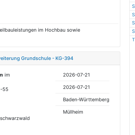
S
S
S
eilbauleistungen im Hochbau sowie
S
T
weiterung Grundschule - KG-394
im
im
2026-07-21
2026-07-21
5-55
Baden-Württemberg
Müllheim
hschwarzwald