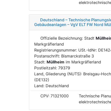
elektrotechnisc
Deutschland – Technische Planungsl
Gebäudeanlagen – VgV ELT FW Nord Mül
Offizielle Bezeichnung: Stadt
Müllhe
Markgräflerland
Registrierungsnummer: USt.-IdNr: DE14
Postanschrift: Bismarckstraße 3
Stadt:
Müllheim
im Markgräflerland
Postleitzahl: 79379
Land, Gliederung (NUTS): Breisgau-Hoc
(DE132)
Land: Deutschland
CPV: 71321000
Technische Planu
elektrotechnisc