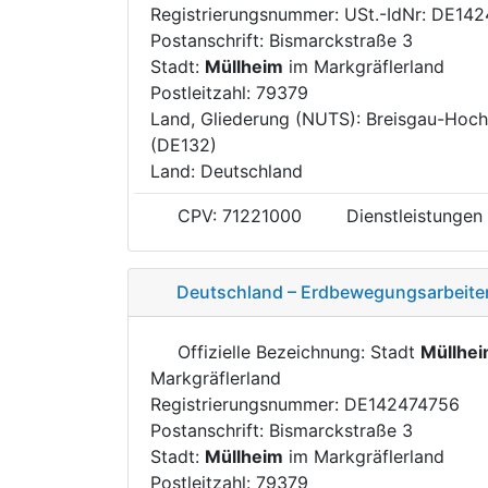
Registrierungsnummer: USt.-IdNr: DE14
Postanschrift: Bismarckstraße 3
Stadt:
Müllheim
im Markgräflerland
Postleitzahl: 79379
Land, Gliederung (NUTS): Breisgau-Hoc
(DE132)
Land: Deutschland
CPV: 71221000
Dienstleistungen
Deutschland – Erdbewegungsarbeiten
Offizielle Bezeichnung: Stadt
Müllhe
Markgräflerland
Registrierungsnummer: DE142474756
Postanschrift: Bismarckstraße 3
Stadt:
Müllheim
im Markgräflerland
Postleitzahl: 79379