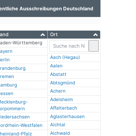
entliche Ausschreibungen Deutschland
and
Ort
aden-Württemberg
ayern
Aach (Hegau)
erlin
Aalen
randenburg
Abstatt
remen
Abtsgmünd
amburg
Achern
essen
Adelsheim
ecklenburg-
Affalterbach
orpommern
Aglasterhausen
iedersachsen
Aichtal
ordrhein-Westfalen
Aichwald
heinland-Pfalz