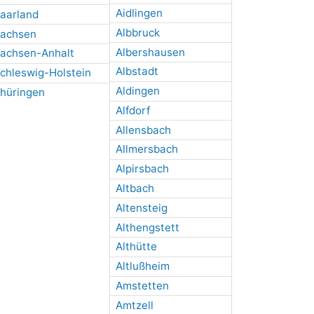
Aidlingen
aarland
Albbruck
achsen
Albershausen
achsen-Anhalt
Albstadt
chleswig-Holstein
Aldingen
hüringen
Alfdorf
Allensbach
Allmersbach
Alpirsbach
Altbach
Altensteig
Althengstett
Althütte
Altlußheim
Amstetten
Amtzell