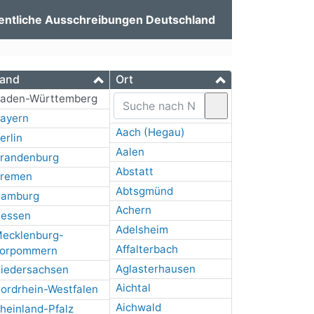
entliche Ausschreibungen Deutschland
and
Ort
aden-Württemberg
ayern
Aach (Hegau)
erlin
Aalen
randenburg
Abstatt
remen
Abtsgmünd
amburg
Achern
essen
Adelsheim
ecklenburg-
Affalterbach
orpommern
Aglasterhausen
iedersachsen
Aichtal
ordrhein-Westfalen
Aichwald
heinland-Pfalz