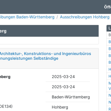
Öff
eibungen Baden-Württemberg
Ausschreibungen Hohberg
L
erg
B
B
B
Architektur-, Konstruktions- und Ingenieurbüros
B
lanungsleistungen Selbständige
B
H
H
hberg
2025-03-24
M
2025-03-24
V
N
Baden-Württemberg
N
(DE134)
Hohberg
R