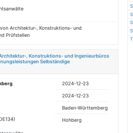
S
htsanwälte
S
S
von Architektur-, Konstruktions- und
S
d Prüfstellen
T
Architektur-, Konstruktions- und Ingenieurbüros
lanungsleistungen Selbständige
hberg
2024-12-23
2024-12-23
Baden-Württemberg
(DE134)
Hohberg