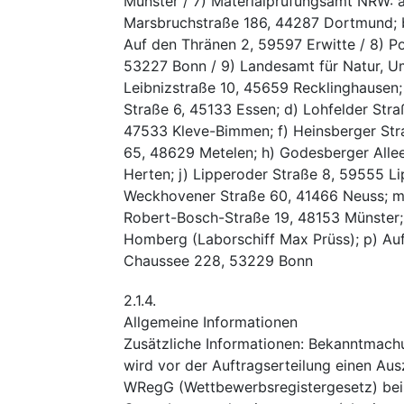
Münster / 7) Materialprüfungsamt NRW: 
Marsbruchstraße 186, 44287 Dortmund; b
Auf den Thränen 2, 59597 Erwitte / 8) Po
53227 Bonn / 9) Landesamt für Natur, U
Leibnizstraße 10, 45659 Recklinghausen;
Straße 6, 45133 Essen; d) Lohfelder Str
47533 Kleve-Bimmen; f) Heinsberger St
65, 48629 Metelen; h) Godesberger Allee
Herten; j) Lipperoder Straße 8, 59555 Li
Weckhovener Straße 60, 41466 Neuss; m)
Robert-Bosch-Straße 19, 48153 Münster; 
Homberg (Laborschiff Max Prüss); p) Au
Chaussee 228, 53229 Bonn
2.1.4.
Allgemeine Informationen
Zusätzliche Informationen
:
Bekanntmach
wird vor der Auftragserteilung einen A
WRegG (Wettbewerbsregistergesetz) bei