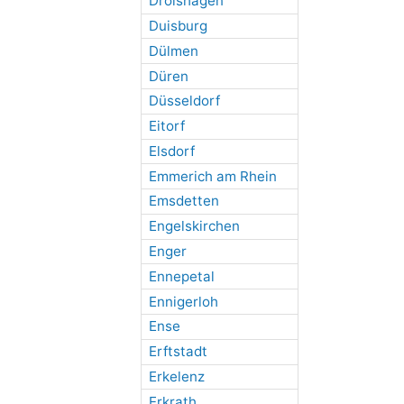
Drolshagen
Duisburg
Dülmen
Düren
Düsseldorf
Eitorf
Elsdorf
Emmerich am Rhein
Emsdetten
Engelskirchen
Enger
Ennepetal
Ennigerloh
Ense
Erftstadt
Erkelenz
Erkrath