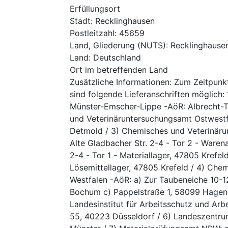
Erfüllungsort
Stadt
:
Recklinghausen
Postleitzahl
:
45659
Land, Gliederung (NUTS)
:
Recklinghause
Land
:
Deutschland
Ort im betreffenden Land
Zusätzliche Informationen
:
Zum Zeitpunkt
sind folgende Lieferanschriften möglich
Münster-Emscher-Lippe -AöR: Albrecht-T
und Veterinäruntersuchungsamt Ostwestf
Detmold / 3) Chemisches und Veterinär
Alte Gladbacher Str. 2-4 - Tor 2 - Waren
2-4 - Tor 1 - Materiallager, 47805 Krefeld
Lösemittellager, 47805 Krefeld / 4) Che
Westfalen -AöR: a) Zur Taubeneiche 10-1
Bochum c) Pappelstraße 1, 58099 Hage
Landesinstitut für Arbeitsschutz und Arb
55, 40223 Düsseldorf / 6) Landeszentru