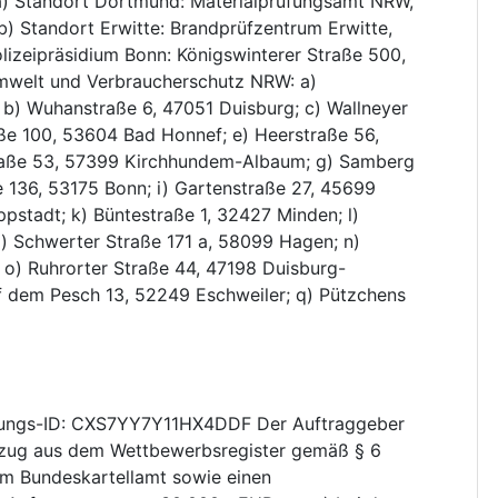
a) Standort Dortmund: Materialprüfungsamt NRW,
) Standort Erwitte: Brandprüfzentrum Erwitte,
lizeipräsidium Bonn: Königswinterer Straße 500,
mwelt und Verbraucherschutz NRW: a)
 b) Wuhanstraße 6, 47051 Duisburg; c) Wallneyer
aße 100, 53604 Bad Honnef; e) Heerstraße 56,
raße 53, 57399 Kirchhundem-Albaum; g) Samberg
 136, 53175 Bonn; i) Gartenstraße 27, 45699
ppstadt; k) Büntestraße 1, 32427 Minden; l)
 Schwerter Straße 171 a, 58099 Hagen; n)
o) Ruhrorter Straße 44, 47198 Duisburg-
f dem Pesch 13, 52249 Eschweiler; q) Pützchens
ungs-ID: CXS7YY7Y11HX4DDF Der Auftraggeber
uszug aus dem Wettbewerbsregister gemäß § 6
m Bundeskartellamt sowie einen