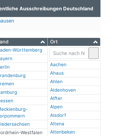
entliche Ausschreibungen Deutschland
hausen
and
Ort
aden-Württemberg
ayern
Aachen
erlin
Ahaus
randenburg
Ahlen
remen
Aldenhoven
amburg
Alfter
essen
Alpen
ecklenburg-
Alsdorf
orpommern
Altena
iedersachsen
Altenbeken
ordrhein-Westfalen