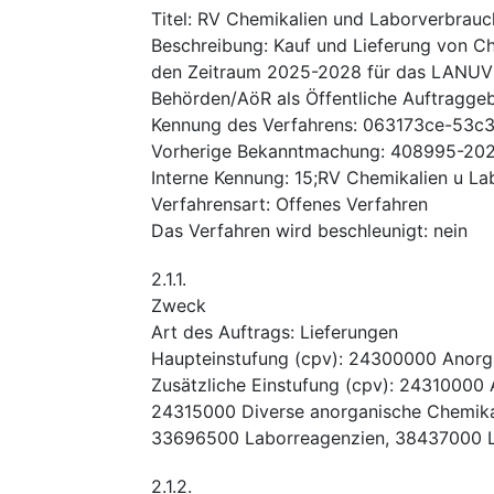
Titel
:
RV Chemikalien und Laborverbrauc
Beschreibung
:
Kauf und Lieferung von Ch
den Zeitraum 2025-2028 für das LANUV N
Behörden/AöR als Öffentliche Auftraggeb
Kennung des Verfahrens
:
063173ce-53c
Vorherige Bekanntmachung
:
408995-20
Interne Kennung
:
15;RV Chemikalien u L
Verfahrensart
:
Offenes Verfahren
Das Verfahren wird beschleunigt
:
nein
2.1.1.
Zweck
Art des Auftrags
:
Lieferungen
Haupteinstufung
(
cpv
):
24300000
Anorg
Zusätzliche Einstufung
(
cpv
):
24310000
24315000
Diverse anorganische Chemika
33696500
Laborreagenzien
,
38437000
2.1.2.