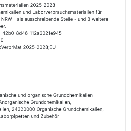
hsmaterialien 2025-2028
emikalien und Laborverbrauchsmaterialien für
RW - als ausschreibende Stelle - und 8 weitere
er.
3-42b0-8d46-112a6021e945
20
abVerbrMat 2025-2028;EU
anische und organische Grundchemikalien
Anorganische Grundchemikalien
,
lien
,
24320000
Organische Grundchemikalien
,
Laborpipetten und Zubehör