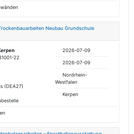
nwänden
 Trockenbauarbeiten Neubau Grundschule
Kerpen
2026-07-09
31001-22
2026-07-09
Nordrhein-
Westfalen
is (DEA27)
Kerpen
abestelle
ten
denbelagsarbeiten – Sporthallenausstattung