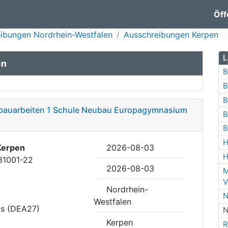
Öff
ibungen Nordrhein-Westfalen
Ausschreibungen Kerpen
L
en
B
B
B
hbauarbeiten 1 Schule Neubau Europagymnasium
B
B
H
Kerpen
2026-08-03
H
31001-22
2026-08-03
M
V
Nordrhein-
N
Westfalen
is (DEA27)
N
Kerpen
R