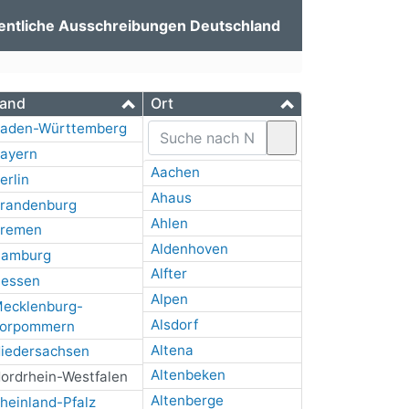
entliche Ausschreibungen Deutschland
and
Ort
aden-Württemberg
ayern
Aachen
erlin
Ahaus
randenburg
Ahlen
remen
Aldenhoven
amburg
Alfter
essen
Alpen
ecklenburg-
Alsdorf
orpommern
Altena
iedersachsen
Altenbeken
ordrhein-Westfalen
Altenberge
heinland-Pfalz