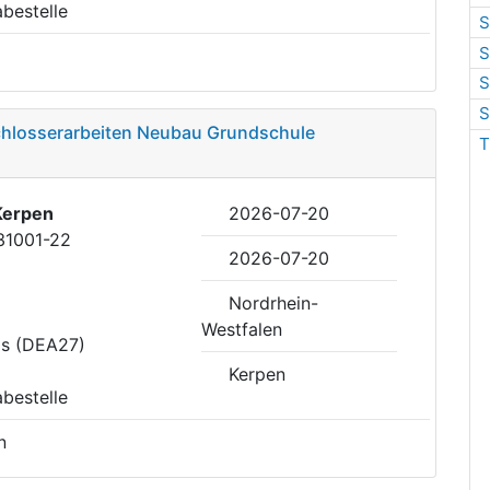
abestelle
S
S
S
S
Schlosserarbeiten Neubau Grundschule
T
Kerpen
2026-07-20
31001-22
2026-07-20
Nordrhein-
Westfalen
is (DEA27)
Kerpen
abestelle
n