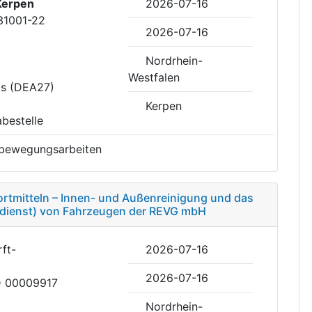
Kerpen
2026-07-16
31001-22
2026-07-16
Nordrhein-
Westfalen
is (DEA27)
Kerpen
abestelle
bewegungsarbeiten
rtmitteln – Innen- und Außenreinigung und das
nkdienst) von Fahrzeugen der REVG mbH
ft-
2026-07-16
2026-07-16
ID 00009917
Nordrhein-