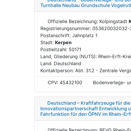
Turnhalle Neubau Grundschule Vogelruth
Offizielle Bezeichnung: Kolpingstadt
Registrierungsnummer: 053620032032-
Postanschrift: Jahnplatz 1
Stadt:
Kerpen
Postleitzahl: 50171
Land, Gliederung (NUTS): Rhein-Erft-Kre
Land: Deutschland
Kontaktperson: Abt. 31.2 - Zentrale Verg
CPV: 45432100
Bodenverlege- u
Deutschland – Kraftfahrzeuge für di
Innovationspartnerschaft Entwicklung 
Fahrfunktion für den ÖPNV im Rhein-Erf
Offizielle Bezeichnung: REVG Rhein-Er