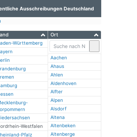
entliche Ausschreibungen Deutschland
m
and
Ort
aden-Württemberg
ayern
Aachen
erlin
Ahaus
randenburg
Ahlen
remen
Aldenhoven
amburg
Alfter
essen
Alpen
ecklenburg-
Alsdorf
orpommern
Altena
iedersachsen
Altenbeken
ordrhein-Westfalen
Altenberge
heinland-Pfalz