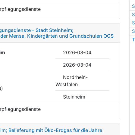
S
rpflegungsdienste
S
S
gungsdienste – Stadt Steinheim;
S
 der Mensa, Kindergärten und Grundschulen OGS
T
im
2026-03-04
2026-03-04
Nordrhein-
Westfalen
4)
Steinheim
rpflegungsdienste
im; Belieferung mit Öko-Erdgas für die Jahre