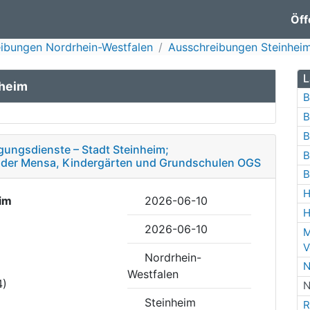
Öff
ibungen Nordrhein-Westfalen
Ausschreibungen Steinhei
L
nheim
B
B
B
gungsdienste – Stadt Steinheim;
B
 der Mensa, Kindergärten und Grundschulen OGS
B
H
im
2026-06-10
H
2026-06-10
M
V
Nordrhein-
N
Westfalen
4)
N
Steinheim
R