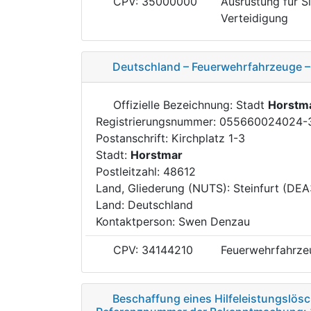
CPV: 35000000
Ausrüstung für S
Verteidigung
Deutschland – Feuerwehrfahrzeuge 
Offizielle Bezeichnung: Stadt
Horstm
Registrierungsnummer: 055660024024-
Postanschrift: Kirchplatz 1-3
Stadt:
Horstmar
Postleitzahl: 48612
Land, Gliederung (NUTS): Steinfurt (DEA
Land: Deutschland
Kontaktperson: Swen Denzau
CPV: 34144210
Feuerwehrfahrze
Beschaffung eines Hilfeleistungslö