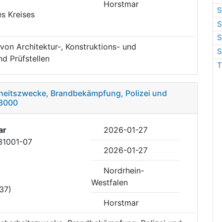
Horstmar
S
es Kreises
S
S
von Architektur-, Konstruktions- und
S
d Prüfstellen
T
rheitszwecke, Brandbekämpfung, Polizei und
F3000
ar
2026-01-27
31001-07
2026-01-27
Nordrhein-
Westfalen
37)
Horstmar