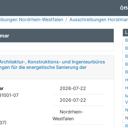
Öff
ibungen Nordrhein-Westfalen
Ausschreibungen Horstmar
L
tmar
B
B
B
Architektur-, Konstruktions- und Ingenieurbüros
B
ngen für die energetische Sanierung der
B
H
H
ar
2026-07-22
31001-07
M
2026-07-22
V
N
Nordrhein-
N
Westfalen
37)
R