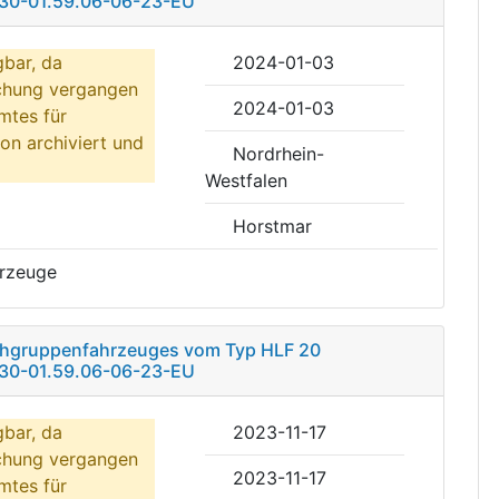
30-01.59.06-06-23-EU
gbar, da
2024-01-03
ichung vergangen
2024-01-03
mtes für
on archiviert und
Nordrhein-
Westfalen
Horstmar
hrzeuge
schgruppenfahrzeuges vom Typ HLF 20
30-01.59.06-06-23-EU
gbar, da
2023-11-17
ichung vergangen
2023-11-17
mtes für