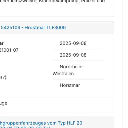
icherheitszwecke, Brandbekämpfung, Polizei und
– 5425109 - Hrostmar TLF3000
ar
2025-09-08
31001-07
2025-09-08
Nordrhein-
Westfalen
37)
Horstmar
uge
schgruppenfahrzeuges vom Typ HLF 20