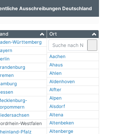
entliche Ausschreibungen Deutschland
and
Ort
aden-Württemberg
ayern
Aachen
erlin
Ahaus
randenburg
Ahlen
remen
Aldenhoven
amburg
Alfter
essen
Alpen
ecklenburg-
Alsdorf
orpommern
Altena
iedersachsen
Altenbeken
ordrhein-Westfalen
Altenberge
heinland-Pfalz