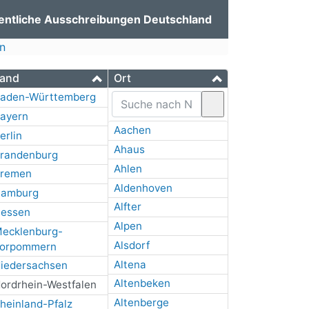
entliche Ausschreibungen Deutschland
n
and
Ort
aden-Württemberg
ayern
Aachen
erlin
Ahaus
randenburg
Ahlen
remen
Aldenhoven
amburg
Alfter
essen
Alpen
ecklenburg-
Alsdorf
orpommern
Altena
iedersachsen
Altenbeken
ordrhein-Westfalen
Altenberge
heinland-Pfalz