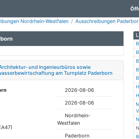
Öff
ibungen Nordrhein-Westfalen
Ausschreibungen Paderbor
L
rborn
B
B
B
Architektur- und Ingenieurbüros sowie
B
asserbewirtschaftung am Turnplatz Paderborn
B
H
orn
2026-08-06
H
2026-08-06
M
V
Nordrhein-
N
Westfalen
EA47)
N
Paderborn
R