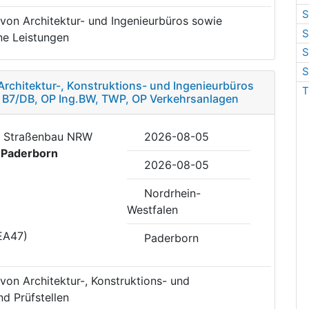
S
 von Architektur- und Ingenieurbüros sowie
S
e Leistungen
S
S
Architektur-, Konstruktions- und Ingenieurbüros
T
r B7/DB, OP Ing.BW, TWP, OP Verkehrsanlagen
eb Straßenbau NRW
2026-08-05
e
Paderborn
2026-08-05
Nordrhein-
Westfalen
EA47)
Paderborn
von Architektur-, Konstruktions- und
d Prüfstellen