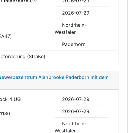
nd
Paderborn
e.V.
2026-07-29
2026-07-29
Nordrhein-
Westfalen
EA47)
Paderborn
eförderung (Straße)
– Gewerbezentrum Alanbrooke Paderborn mit dem
lock 4 UG
2026-07-29
2026-07-29
51136
Nordrhein-
Westfalen