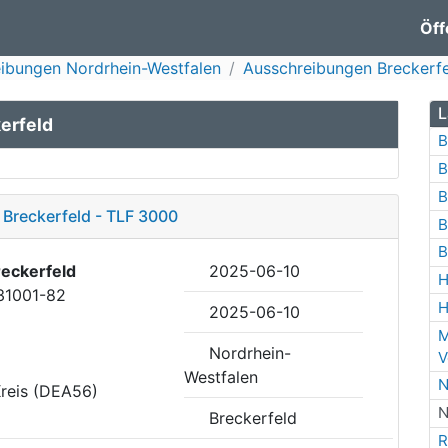
Öff
ibungen Nordrhein-Westfalen
Ausschreibungen Breckerf
L
erfeld
B
B
B
Breckerfeld - TLF 3000
B
B
eckerfeld
2025-06-10
H
31001-82
H
2025-06-10
M
Nordrhein-
V
Westfalen
N
Kreis (DEA56)
N
Breckerfeld
R