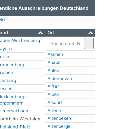
entliche Ausschreibungen Deutschland
eld
and
Ort
aden-Württemberg
ayern
Aachen
erlin
Ahaus
randenburg
Ahlen
remen
Aldenhoven
amburg
Alfter
essen
Alpen
ecklenburg-
Alsdorf
orpommern
Altena
iedersachsen
Altenbeken
ordrhein-Westfalen
Altenberge
heinland-Pfalz