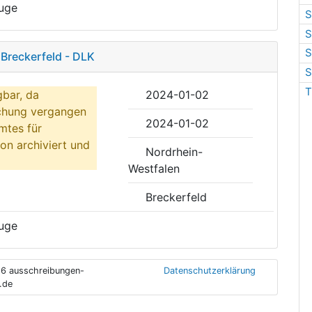
uge
S
S
S
Breckerfeld - DLK
S
T
gbar, da
2024-01-02
ichung vergangen
2024-01-02
mtes für
on archiviert und
Nordrhein-
Westfalen
Breckerfeld
uge
6 ausschreibungen-
Datenschutzerklärung
.de