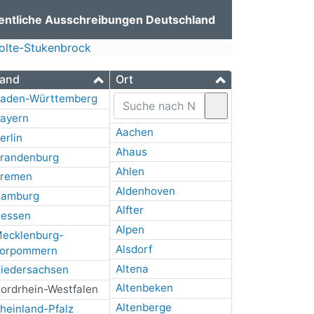
entliche Ausschreibungen Deutschland
olte-Stukenbrock
and
Ort
aden-Württemberg
ayern
Aachen
erlin
Ahaus
randenburg
Ahlen
remen
Aldenhoven
amburg
Alfter
essen
Alpen
ecklenburg-
Alsdorf
orpommern
Altena
iedersachsen
Altenbeken
ordrhein-Westfalen
Altenberge
heinland-Pfalz