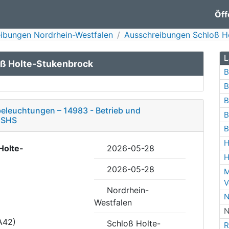
Öff
ibungen Nordrhein-Westfalen
Ausschreibungen Schloß H
L
oß Holte-Stukenbrock
B
B
B
eleuchtungen – 14983 - Betrieb und
B
 SHS
B
H
Holte-
2026-05-28
H
2026-05-28
M
V
Nordrhein-
N
Westfalen
N
A42)
Schloß Holte-
R