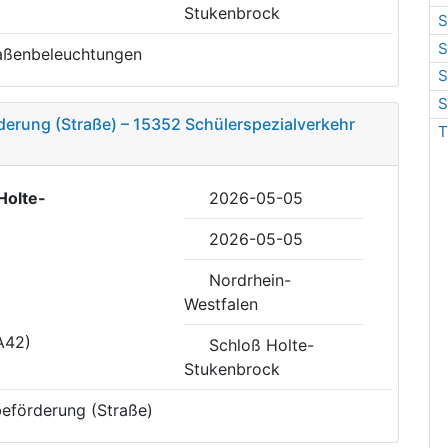
Stukenbrock
S
S
aßenbeleuchtungen
S
S
erung (Straße) – 15352 Schülerspezialverkehr
T
Holte-
2026-05-05
2026-05-05
Nordrhein-
Westfalen
A42)
Schloß Holte-
Stukenbrock
eförderung (Straße)