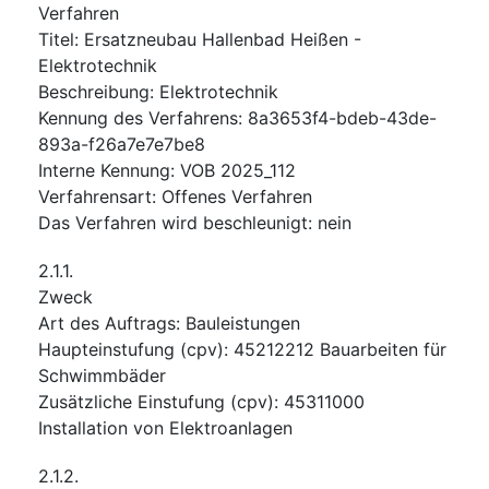
Verfahren
Titel
:
Ersatzneubau Hallenbad Heißen -
Elektrotechnik
Beschreibung
:
Elektrotechnik
Kennung des Verfahrens
:
8a3653f4-bdeb-43de-
893a-f26a7e7e7be8
Interne Kennung
:
VOB 2025_112
Verfahrensart
:
Offenes Verfahren
Das Verfahren wird beschleunigt
:
nein
2.1.1.
Zweck
Art des Auftrags
:
Bauleistungen
Haupteinstufung
(
cpv
):
45212212
Bauarbeiten für
Schwimmbäder
Zusätzliche Einstufung
(
cpv
):
45311000
Installation von Elektroanlagen
2.1.2.