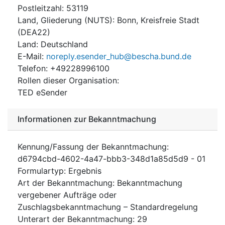
Postleitzahl
:
53119
Land, Gliederung (NUTS)
:
Bonn, Kreisfreie Stadt
(
DEA22
)
Land
:
Deutschland
E-Mail
:
noreply.esender_hub@bescha.bund.de
Telefon
:
+49228996100
Rollen dieser Organisation
:
TED eSender
Informationen zur Bekanntmachung
Kennung/Fassung der Bekanntmachung
:
d6794cbd-4602-4a47-bbb3-348d1a85d5d9
-
01
Formulartyp
:
Ergebnis
Art der Bekanntmachung
:
Bekanntmachung
vergebener Aufträge oder
Zuschlagsbekanntmachung – Standardregelung
Unterart der Bekanntmachung
:
29