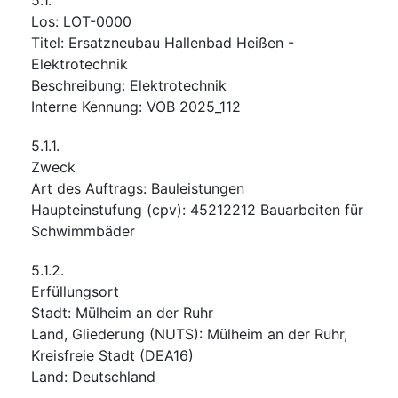
Los
:
LOT-0000
Titel
:
Ersatzneubau Hallenbad Heißen -
Elektrotechnik
Beschreibung
:
Elektrotechnik
Interne Kennung
:
VOB 2025_112
5.1.1.
Zweck
Art des Auftrags
:
Bauleistungen
Haupteinstufung
(
cpv
):
45212212
Bauarbeiten für
Schwimmbäder
5.1.2.
Erfüllungsort
Stadt
:
Mülheim an der Ruhr
Land, Gliederung (NUTS)
:
Mülheim an der Ruhr,
Kreisfreie Stadt
(
DEA16
)
Land
:
Deutschland