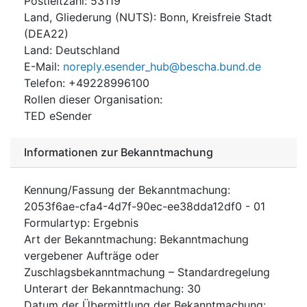
Postleitzahl
:
53119
Land, Gliederung (NUTS)
:
Bonn, Kreisfreie Stadt
(
DEA22
)
Land
:
Deutschland
E-Mail
:
noreply.esender_hub@bescha.bund.de
Telefon
:
+49228996100
Rollen dieser Organisation
:
TED eSender
Informationen zur Bekanntmachung
Kennung/Fassung der Bekanntmachung
:
2053f6ae-cfa4-4d7f-90ec-ee38dda12df0
-
01
Formulartyp
:
Ergebnis
Art der Bekanntmachung
:
Bekanntmachung
vergebener Aufträge oder
Zuschlagsbekanntmachung – Standardregelung
Unterart der Bekanntmachung
:
30
Datum der Übermittlung der Bekanntmachung
: