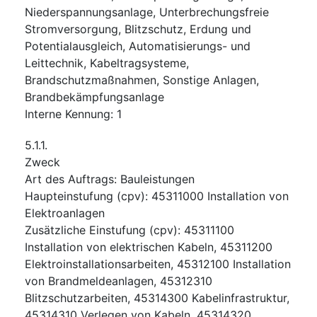
Niederspannungsanlage, Unterbrechungsfreie
Stromversorgung, Blitzschutz, Erdung und
Potentialausgleich, Automatisierungs- und
Leittechnik, Kabeltragsysteme,
Brandschutzmaßnahmen, Sonstige Anlagen,
Brandbekämpfungsanlage
Interne Kennung
:
1
5.1.1.
Zweck
Art des Auftrags
:
Bauleistungen
Haupteinstufung
(
cpv
):
45311000
Installation von
Elektroanlagen
Zusätzliche Einstufung
(
cpv
):
45311100
Installation von elektrischen Kabeln
,
45311200
Elektroinstallationsarbeiten
,
45312100
Installation
von Brandmeldeanlagen
,
45312310
Blitzschutzarbeiten
,
45314300
Kabelinfrastruktur
,
45314310
Verlegen von Kabeln
,
45314320