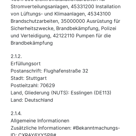
Stromverteilungsanlagen
,
45331200
Installation
von Lüftungs- und Klimaanlagen
,
45343100
Brandschutzarbeiten
,
35000000
Ausrüstung für
Sicherheitszwecke, Brandbekämpfung, Polizei
und Verteidigung
,
42122110
Pumpen für die
Brandbekämpfung
2.1.2.
Erfüllungsort
Postanschrift
:
Flughafenstraße 32
Stadt
:
Stuttgart
Postleitzahl
:
70629
Land, Gliederung (NUTS)
:
Esslingen
(
DE113
)
Land
:
Deutschland
2.1.4.
Allgemeine Informationen
Zusätzliche Informationen
:
#Bekanntmachungs-
ID: CXRAY6YY5P8#