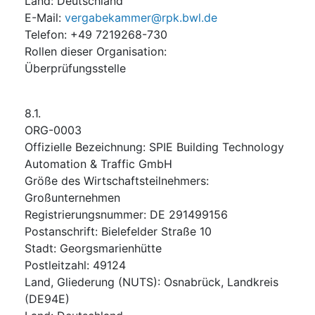
Land
:
Deutschland
E-Mail
:
vergabekammer@rpk.bwl.de
Telefon
:
+49 7219268-730
Rollen dieser Organisation
:
Überprüfungsstelle
8.1.
ORG-0003
Offizielle Bezeichnung
:
SPIE Building Technology
Automation & Traffic GmbH
Größe des Wirtschaftsteilnehmers
:
Großunternehmen
Registrierungsnummer
:
DE 291499156
Postanschrift
:
Bielefelder Straße 10
Stadt
:
Georgsmarienhütte
Postleitzahl
:
49124
Land, Gliederung (NUTS)
:
Osnabrück, Landkreis
(
DE94E
)