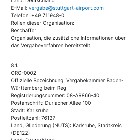
Land
:
Deutschland
E-Mail
:
vergabe@stuttgart-airport.com
Telefon
:
+49 711948-0
Rollen dieser Organisation
:
Beschaffer
Organisation, die zusätzliche Informationen über
das Vergabeverfahren bereitstellt
8.1.
ORG-0002
Offizielle Bezeichnung
:
Vergabekammer Baden-
Württemberg beim Reg
Registrierungsnummer
:
08-A9866-40
Postanschrift
:
Durlacher Allee 100
Stadt
:
Karlsruhe
Postleitzahl
:
76137
Land, Gliederung (NUTS)
:
Karlsruhe, Stadtkreis
(
DE122
)