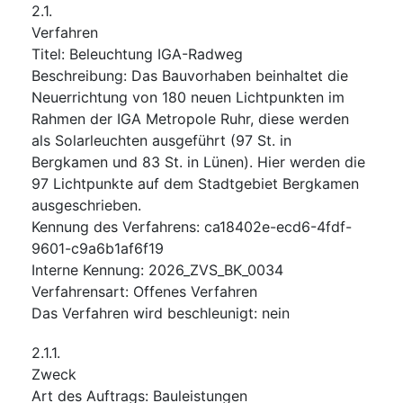
2.1.
Verfahren
Titel
:
Beleuchtung IGA-Radweg
Beschreibung
:
Das Bauvorhaben beinhaltet die
Neuerrichtung von 180 neuen Lichtpunkten im
Rahmen der IGA Metropole Ruhr, diese werden
als Solarleuchten ausgeführt (97 St. in
Bergkamen und 83 St. in Lünen). Hier werden die
97 Lichtpunkte auf dem Stadtgebiet Bergkamen
ausgeschrieben.
Kennung des Verfahrens
:
ca18402e-ecd6-4fdf-
9601-c9a6b1af6f19
Interne Kennung
:
2026_ZVS_BK_0034
Verfahrensart
:
Offenes Verfahren
Das Verfahren wird beschleunigt
:
nein
2.1.1.
Zweck
Art des Auftrags
:
Bauleistungen