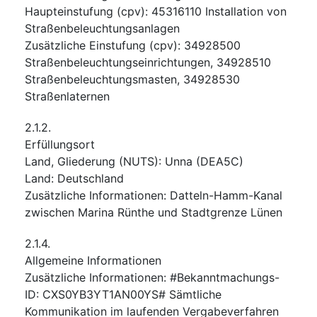
Haupteinstufung
(
cpv
):
45316110
Installation von
Straßenbeleuchtungsanlagen
Zusätzliche Einstufung
(
cpv
):
34928500
Straßenbeleuchtungseinrichtungen
,
34928510
Straßenbeleuchtungsmasten
,
34928530
Straßenlaternen
2.1.2.
Erfüllungsort
Land, Gliederung (NUTS)
:
Unna
(
DEA5C
)
Land
:
Deutschland
Zusätzliche Informationen
:
Datteln-Hamm-Kanal
zwischen Marina Rünthe und Stadtgrenze Lünen
2.1.4.
Allgemeine Informationen
Zusätzliche Informationen
:
#Bekanntmachungs-
ID: CXS0YB3YT1AN00YS# Sämtliche
Kommunikation im laufenden Vergabeverfahren