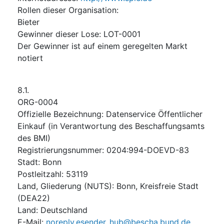
Rollen dieser Organisation
:
Bieter
Gewinner dieser Lose
:
LOT-0001
Der Gewinner ist auf einem geregelten Markt
notiert
8.1.
ORG-0004
Offizielle Bezeichnung
:
Datenservice Öffentlicher
Einkauf (in Verantwortung des Beschaffungsamts
des BMI)
Registrierungsnummer
:
0204:994-DOEVD-83
Stadt
:
Bonn
Postleitzahl
:
53119
Land, Gliederung (NUTS)
:
Bonn, Kreisfreie Stadt
(
DEA22
)
Land
:
Deutschland
E-Mail
:
noreply.esender_hub@bescha.bund.de