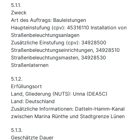
5.1.1.
Zweck
Art des Auftrags
:
Bauleistungen
Haupteinstufung
(
cpv
):
45316110
Installation von
Straßenbeleuchtungsanlagen
Zusätzliche Einstufung
(
cpv
):
34928500
Straßenbeleuchtungseinrichtungen
,
34928510
Straßenbeleuchtungsmasten
,
34928530
Straßenlaternen
5.1.2.
Erfüllungsort
Land, Gliederung (NUTS)
:
Unna
(
DEA5C
)
Land
:
Deutschland
Zusätzliche Informationen
:
Datteln-Hamm-Kanal
zwischen Marina Rünthe und Stadtgrenze Lünen
5.1.3.
Geschätzte Dauer