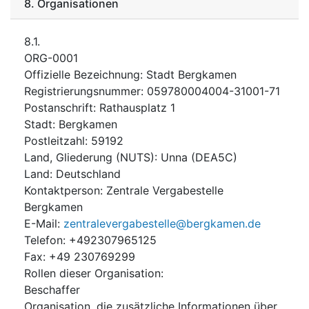
8.
Organisationen
8.1.
ORG-0001
Offizielle Bezeichnung
:
Stadt Bergkamen
Registrierungsnummer
:
059780004004-31001-71
Postanschrift
:
Rathausplatz 1
Stadt
:
Bergkamen
Postleitzahl
:
59192
Land, Gliederung (NUTS)
:
Unna
(
DEA5C
)
Land
:
Deutschland
Kontaktperson
:
Zentrale Vergabestelle
Bergkamen
E-Mail
:
zentralevergabestelle@bergkamen.de
Telefon
:
+492307965125
Fax
:
+49 230769299
Rollen dieser Organisation
:
Beschaffer
Organisation, die zusätzliche Informationen über