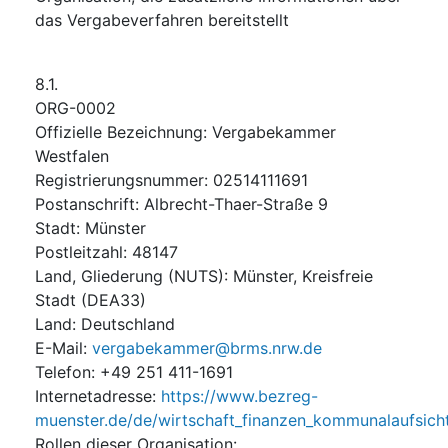
das Vergabeverfahren bereitstellt
8.1.
ORG-0002
Offizielle Bezeichnung
:
Vergabekammer
Westfalen
Registrierungsnummer
:
02514111691
Postanschrift
:
Albrecht-Thaer-Straße 9
Stadt
:
Münster
Postleitzahl
:
48147
Land, Gliederung (NUTS)
:
Münster, Kreisfreie
Stadt
(
DEA33
)
Land
:
Deutschland
E-Mail
:
vergabekammer@brms.nrw.de
Telefon
:
+49 251 411-1691
Internetadresse
:
https://www.bezreg-
muenster.de/de/wirtschaft_finanzen_kommunalaufsich
Rollen dieser Organisation
: