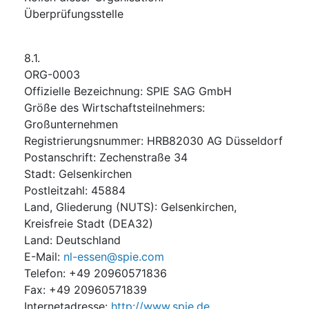
Überprüfungsstelle
8.1.
ORG-0003
Offizielle Bezeichnung
:
SPIE SAG GmbH
Größe des Wirtschaftsteilnehmers
:
Großunternehmen
Registrierungsnummer
:
HRB82030 AG Düsseldorf
Postanschrift
:
Zechenstraße 34
Stadt
:
Gelsenkirchen
Postleitzahl
:
45884
Land, Gliederung (NUTS)
:
Gelsenkirchen,
Kreisfreie Stadt
(
DEA32
)
Land
:
Deutschland
E-Mail
:
nl-essen@spie.com
Telefon
:
+49 20960571836
Fax
:
+49 20960571839
Internetadresse
:
http://www.spie.de