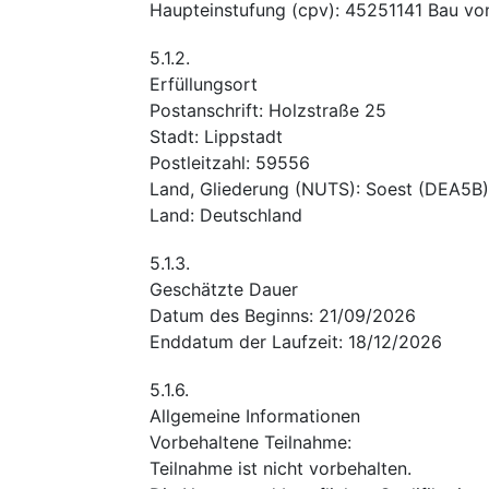
Haupteinstufung
(
cpv
):
45251141
Bau vo
5.1.2.
Erfüllungsort
Postanschrift
:
Holzstraße 25
Stadt
:
Lippstadt
Postleitzahl
:
59556
Land, Gliederung (NUTS)
:
Soest
(
DEA5B
)
Land
:
Deutschland
5.1.3.
Geschätzte Dauer
Datum des Beginns
:
21/09/2026
Enddatum der Laufzeit
:
18/12/2026
5.1.6.
Allgemeine Informationen
Vorbehaltene Teilnahme
:
Teilnahme ist nicht vorbehalten.