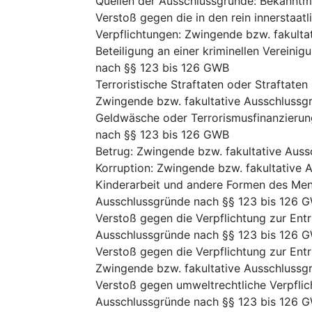
Quellen der Ausschlussgründe
:
Bekanntm
Verstoß gegen die in den rein innerstaa
Verpflichtungen
:
Zwingende bzw. fakulta
Beteiligung an einer kriminellen Vereinig
nach §§ 123 bis 126 GWB
Terroristische Straftaten oder Straftate
Zwingende bzw. fakultative Ausschlussg
Geldwäsche oder Terrorismusfinanzierun
nach §§ 123 bis 126 GWB
Betrug
:
Zwingende bzw. fakultative Aus
Korruption
:
Zwingende bzw. fakultative 
Kinderarbeit und andere Formen des Me
Ausschlussgründe nach §§ 123 bis 126 
Verstoß gegen die Verpflichtung zur Ent
Ausschlussgründe nach §§ 123 bis 126 
Verstoß gegen die Verpflichtung zur Ent
Zwingende bzw. fakultative Ausschlussg
Verstoß gegen umweltrechtliche Verpfli
Ausschlussgründe nach §§ 123 bis 126 