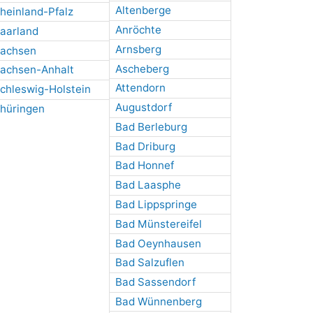
Altenberge
heinland-Pfalz
Anröchte
aarland
Arnsberg
achsen
Ascheberg
achsen-Anhalt
Attendorn
chleswig-Holstein
Augustdorf
hüringen
Bad Berleburg
Bad Driburg
Bad Honnef
Bad Laasphe
Bad Lippspringe
Bad Münstereifel
Bad Oeynhausen
Bad Salzuflen
Bad Sassendorf
Bad Wünnenberg