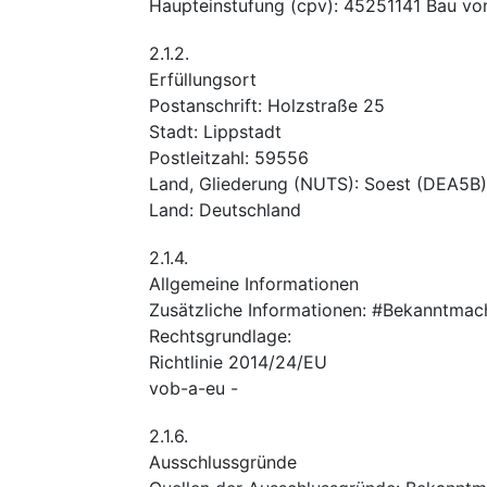
Haupteinstufung
(
cpv
):
45251141
Bau vo
2.1.2.
Erfüllungsort
Postanschrift
:
Holzstraße 25
Stadt
:
Lippstadt
Postleitzahl
:
59556
Land, Gliederung (NUTS)
:
Soest
(
DEA5B
)
Land
:
Deutschland
2.1.4.
Allgemeine Informationen
Zusätzliche Informationen
:
#Bekanntmac
Rechtsgrundlage
:
Richtlinie 2014/24/EU
vob-a-eu
-
2.1.6.
Ausschlussgründe