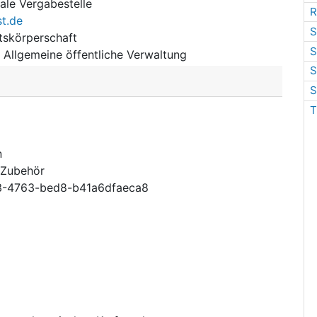
rale Vergabestelle
R
st.de
S
tskörperschaft
S
:
Allgemeine öffentliche Verwaltung
S
S
T
n
 Zubehör
-4763-bed8-b41a6dfaeca8