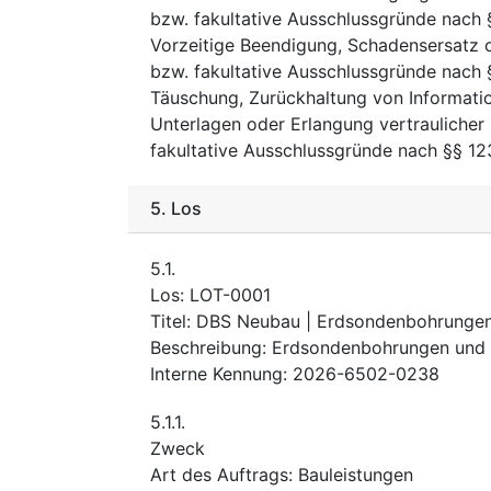
bzw. fakultative Ausschlussgründe nach
Vorzeitige Beendigung, Schadensersatz 
bzw. fakultative Ausschlussgründe nach
Täuschung, Zurückhaltung von Informatio
Unterlagen oder Erlangung vertraulicher
fakultative Ausschlussgründe nach §§ 1
5.
Los
5.1.
Los
:
LOT-0001
Titel
:
DBS Neubau | Erdsondenbohrunge
Beschreibung
:
Erdsondenbohrungen und
Interne Kennung
:
2026-6502-0238
5.1.1.
Zweck
Art des Auftrags
:
Bauleistungen