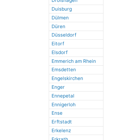
Drolshagen
Duisburg
Dülmen
Düren
Düsseldorf
Eitorf
Elsdorf
Emmerich am Rhein
Emsdetten
Engelskirchen
Enger
Ennepetal
Ennigerloh
Ense
Erftstadt
Erkelenz
Erkrath