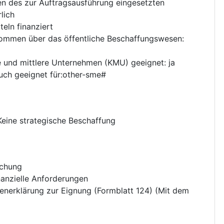
en des zur Auftragsausführung eingesetzten
lich
eln finanziert
nkommen über das öffentliche Beschaffungswesen
:
ne und mittlere Unternehmen (KMU) geeignet
:
ja
ch geeignet für:other-sme#
Keine strategische Beschaffung
chung
nanzielle Anforderungen
enerklärung zur Eignung (Formblatt 124) (Mit dem