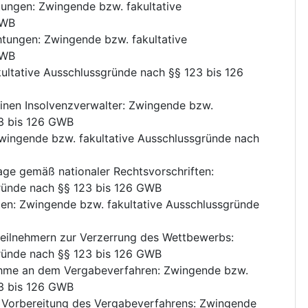
htungen
:
Zwingende bzw. fakultative
GWB
chtungen
:
Zwingende bzw. fakultative
GWB
ultative Ausschlussgründe nach §§ 123 bis 126
nen Insolvenzverwalter
:
Zwingende bzw.
23 bis 126 GWB
wingende bzw. fakultative Ausschlussgründe nach
age gemäß nationaler Rechtsvorschriften
:
ründe nach §§ 123 bis 126 GWB
ten
:
Zwingende bzw. fakultative Ausschlussgründe
teilnehmern zur Verzerrung des Wettbewerbs
:
ründe nach §§ 123 bis 126 GWB
nahme an dem Vergabeverfahren
:
Zwingende bzw.
23 bis 126 GWB
er Vorbereitung des Vergabeverfahrens
:
Zwingende