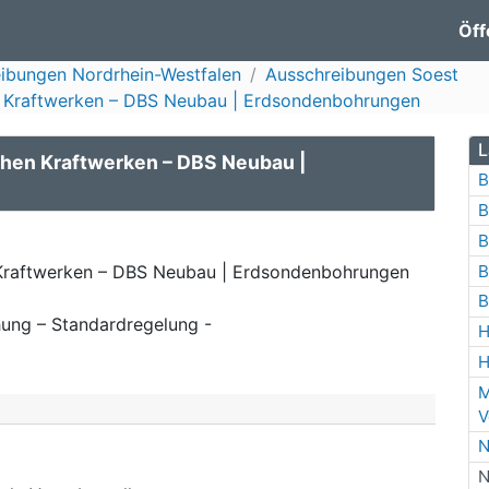
Öff
ibungen Nordrhein-Westfalen
Ausschreibungen Soest
n Kraftwerken – DBS Neubau | Erdsondenbohrungen
L
hen Kraftwerken – DBS Neubau |
B
B
B
B
Kraftwerken – DBS Neubau | Erdsondenbohrungen
B
ung – Standardregelung -
H
H
M
V
N
N