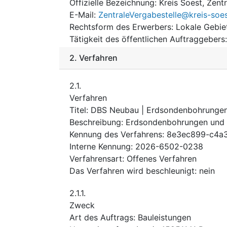
Offizielle Bezeichnung
:
Kreis Soest, Zent
E-Mail
:
ZentraleVergabestelle@kreis-soe
Rechtsform des Erwerbers
:
Lokale Gebie
Tätigkeit des öffentlichen Auftraggebers
2.
Verfahren
2.1.
Verfahren
Titel
:
DBS Neubau | Erdsondenbohrunge
Beschreibung
:
Erdsondenbohrungen und
Kennung des Verfahrens
:
8e3ec899-c4a3
Interne Kennung
:
2026-6502-0238
Verfahrensart
:
Offenes Verfahren
Das Verfahren wird beschleunigt
:
nein
2.1.1.
Zweck
Art des Auftrags
:
Bauleistungen