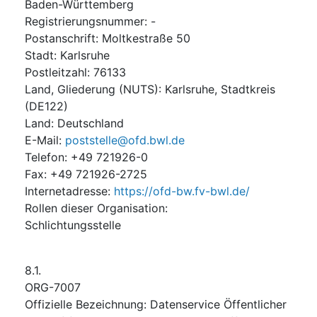
Baden-Württemberg
Registrierungsnummer
:
-
Postanschrift
:
Moltkestraße 50
Stadt
:
Karlsruhe
Postleitzahl
:
76133
Land, Gliederung (NUTS)
:
Karlsruhe, Stadtkreis
(
DE122
)
Land
:
Deutschland
E-Mail
:
poststelle@ofd.bwl.de
Telefon
:
+49 721926-0
Fax
:
+49 721926-2725
Internetadresse
:
https://ofd-bw.fv-bwl.de/
Rollen dieser Organisation
:
Schlichtungsstelle
8.1.
ORG-7007
Offizielle Bezeichnung
:
Datenservice Öffentlicher