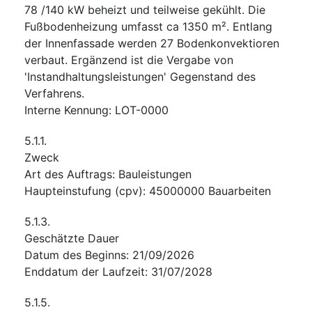
78 /140 kW beheizt und teilweise gekühlt. Die
Fußbodenheizung umfasst ca 1350 m². Entlang
der Innenfassade werden 27 Bodenkonvektioren
verbaut. Ergänzend ist die Vergabe von
'Instandhaltungsleistungen' Gegenstand des
Verfahrens.
Interne Kennung
:
LOT-0000
5.1.1.
Zweck
Art des Auftrags
:
Bauleistungen
Haupteinstufung
(
cpv
):
45000000
Bauarbeiten
5.1.3.
Geschätzte Dauer
Datum des Beginns
:
21/09/2026
Enddatum der Laufzeit
:
31/07/2028
5.1.5.