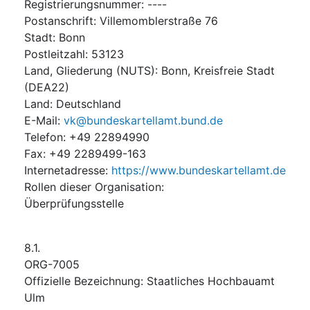
Registrierungsnummer
:
----
Postanschrift
:
Villemomblerstraße 76
Stadt
:
Bonn
Postleitzahl
:
53123
Land, Gliederung (NUTS)
:
Bonn, Kreisfreie Stadt
(
DEA22
)
Land
:
Deutschland
E-Mail
:
vk@bundeskartellamt.bund.de
Telefon
:
+49 22894990
Fax
:
+49 2289499-163
Internetadresse
:
https://www.bundeskartellamt.de
Rollen dieser Organisation
:
Überprüfungsstelle
8.1.
ORG-7005
Offizielle Bezeichnung
:
Staatliches Hochbauamt
Ulm