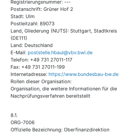
Registrierungsnummer
:
---
Postanschrift
:
Grüner Hof 2
Stadt
:
Ulm
Postleitzahl
:
89073
Land, Gliederung (NUTS)
:
Stuttgart, Stadtkreis
(
DE111
)
Land
:
Deutschland
E-Mail
:
poststelle.hbaul@vbv.bwl.de
Telefon
:
+49 731 27011-117
Fax
:
+49 731 27011-199
Internetadresse
:
https://www.bundesbau-bw.de
Rollen dieser Organisation
:
Organisation, die weitere Informationen für die
Nachprüfungsverfahren bereitstellt
8.1.
ORG-7006
Offizielle Bezeichnung
:
Oberfinanzdirektion