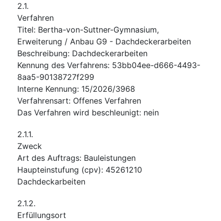
2.1.
Verfahren
Titel
:
Bertha-von-Suttner-Gymnasium,
Erweiterung / Anbau G9 - Dachdeckerarbeiten
Beschreibung
:
Dachdeckerarbeiten
Kennung des Verfahrens
:
53bb04ee-d666-4493-
8aa5-90138727f299
Interne Kennung
:
15/2026/3968
Verfahrensart
:
Offenes Verfahren
Das Verfahren wird beschleunigt
:
nein
2.1.1.
Zweck
Art des Auftrags
:
Bauleistungen
Haupteinstufung
(
cpv
):
45261210
Dachdeckarbeiten
2.1.2.
Erfüllungsort