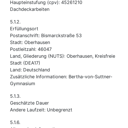
Haupteinstufung
(
cpv
):
45261210
Dachdeckarbeiten
5.1.2.
Erfüllungsort
Postanschrift
:
Bismarckstraße 53
Stadt
:
Oberhausen
Postleitzahl
:
46047
Land, Gliederung (NUTS)
:
Oberhausen, Kreisfreie
Stadt
(
DEA17
)
Land
:
Deutschland
Zusätzliche Informationen
:
Bertha-von-Suttner-
Gymnasium
5.1.3.
Geschätzte Dauer
Andere Laufzeit
:
Unbegrenzt
5.1.6.