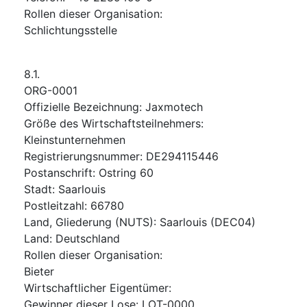
Rollen dieser Organisation
:
Schlichtungsstelle
8.1.
ORG-0001
Offizielle Bezeichnung
:
Jaxmotech
Größe des Wirtschaftsteilnehmers
:
Kleinstunternehmen
Registrierungsnummer
:
DE294115446
Postanschrift
:
Ostring 60
Stadt
:
Saarlouis
Postleitzahl
:
66780
Land, Gliederung (NUTS)
:
Saarlouis
(
DEC04
)
Land
:
Deutschland
Rollen dieser Organisation
:
Bieter
Wirtschaftlicher Eigentümer
:
Gewinner dieser Lose
:
LOT-0000