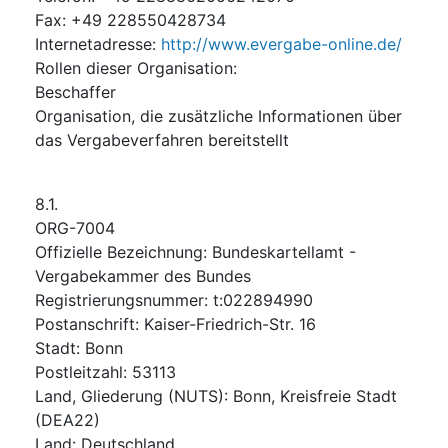
Fax
:
+49 228550428734
Internetadresse
:
http://www.evergabe-online.de/
Rollen dieser Organisation
:
Beschaffer
Organisation, die zusätzliche Informationen über
das Vergabeverfahren bereitstellt
8.1.
ORG-7004
Offizielle Bezeichnung
:
Bundeskartellamt -
Vergabekammer des Bundes
Registrierungsnummer
:
t:022894990
Postanschrift
:
Kaiser-Friedrich-Str. 16
Stadt
:
Bonn
Postleitzahl
:
53113
Land, Gliederung (NUTS)
:
Bonn, Kreisfreie Stadt
(
DEA22
)
Land
:
Deutschland