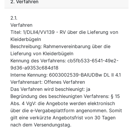
2.
Verfahren
2.1.
Verfahren
Titel
:
1/DLII4/VV139 - RV über die Lieferung von
Kleiderbügeln
Beschreibung
:
Rahmenvereinbarung über die
Lieferung von Kleiderbügeln
Kennung des Verfahrens
:
cb5fb533-6541-49e2-
9d36-a9353c684d18
Interne Kennung
:
6003002539-BAIUDBw DL II 4.1
Verfahrensart
:
Offenes Verfahren
Das Verfahren wird beschleunigt
:
ja
Begründung des beschleunigten Verfahrens
:
§ 15
Abs. 4 VgV: die Angebote werden elektronisch
über die e-Vergabeplattform angenommen. Somit
gilt eine verkürzte Angebotsfrist von 30 Tagen
nach dem Versendungstag.