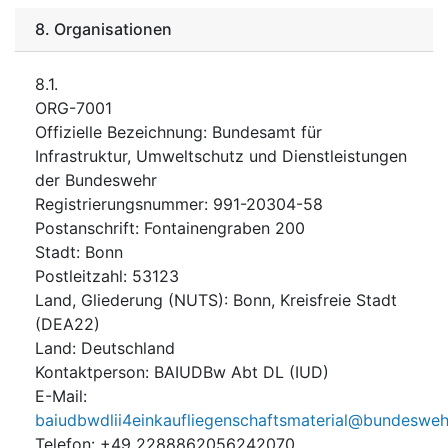
8.
Organisationen
8.1.
ORG-7001
Offizielle Bezeichnung
:
Bundesamt für
Infrastruktur, Umweltschutz und Dienstleistungen
der Bundeswehr
Registrierungsnummer
:
991-20304-58
Postanschrift
:
Fontainengraben 200
Stadt
:
Bonn
Postleitzahl
:
53123
Land, Gliederung (NUTS)
:
Bonn, Kreisfreie Stadt
(
DEA22
)
Land
:
Deutschland
Kontaktperson
:
BAIUDBw Abt DL (IUD)
E-Mail
:
baiudbwdlii4einkaufliegenschaftsmaterial@bundesweh
Telefon
:
+49 2288862056242070