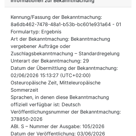
Informationen zur Bekanntmachung
Kennung/Fassung der Bekanntmachung
:
8a6db462-7478-48a1-b53b-bc601e931a64
-
01
Formulartyp
:
Ergebnis
Art der Bekanntmachung
:
Bekanntmachung
vergebener Aufträge oder
Zuschlagsbekanntmachung – Standardregelung
Unterart der Bekanntmachung
:
29
Datum der Übermittlung der Bekanntmachung
:
02/06/2026
15:13:27 (UTC+02:00)
Osteuropäische Zeit, Mitteleuropäische
Sommerzeit
Sprachen, in denen diese Bekanntmachung
offiziell verfügbar ist
:
Deutsch
Veröffentlichungsnummer der Bekanntmachung
:
378850-2026
ABl. S – Nummer der Ausgabe
:
105/2026
Datum der Veröffentlichung
:
03/06/2026