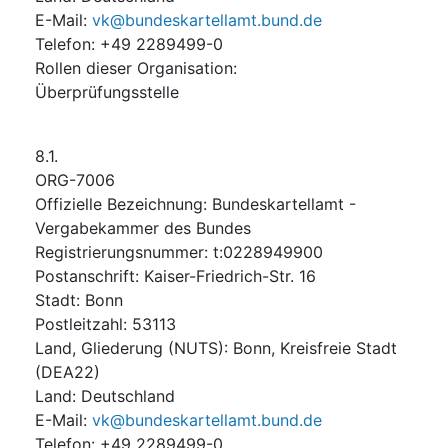
E-Mail
:
vk@bundeskartellamt.bund.de
Telefon
:
+49 2289499-0
Rollen dieser Organisation
:
Überprüfungsstelle
8.1.
ORG-7006
Offizielle Bezeichnung
:
Bundeskartellamt -
Vergabekammer des Bundes
Registrierungsnummer
:
t:0228949900
Postanschrift
:
Kaiser-Friedrich-Str. 16
Stadt
:
Bonn
Postleitzahl
:
53113
Land, Gliederung (NUTS)
:
Bonn, Kreisfreie Stadt
(
DEA22
)
Land
:
Deutschland
E-Mail
:
vk@bundeskartellamt.bund.de
Telefon
:
+49 2289499-0