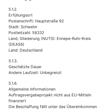
5.1.2.
Erfüllungsort
Postanschrift
:
Hauptstraße 92
Stadt
:
Schwelm
Postleitzahl
:
58332
Land, Gliederung (NUTS)
:
Ennepe-Ruhr-Kreis
(
DEA56
)
Land
:
Deutschland
5.1.3.
Geschätzte Dauer
Andere Laufzeit
:
Unbegrenzt
5.1.6.
Allgemeine Informationen
Auftragsvergabeprojekt nicht aus EU-Mitteln
finanziert
Die Beschaffung fällt unter das Übereinkommen