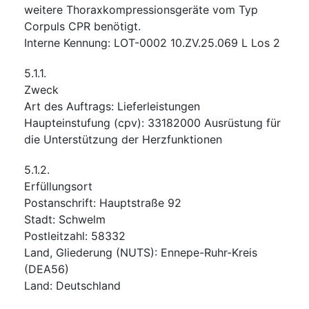
weitere Thoraxkompressionsgeräte vom Typ
Corpuls CPR benötigt.
Interne Kennung
:
LOT-0002 10.ZV.25.069 L Los 2
5.1.1.
Zweck
Art des Auftrags
:
Lieferleistungen
Haupteinstufung
(
cpv
):
33182000
Ausrüstung für
die Unterstützung der Herzfunktionen
5.1.2.
Erfüllungsort
Postanschrift
:
Hauptstraße 92
Stadt
:
Schwelm
Postleitzahl
:
58332
Land, Gliederung (NUTS)
:
Ennepe-Ruhr-Kreis
(
DEA56
)
Land
:
Deutschland