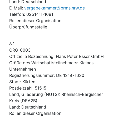
Land
:
Deutschland
E-Mail
:
vergabekammer@brms.nrw.de
Telefon
:
0251411-1691
Rollen dieser Organisation
:
Überprüfungsstelle
8.1.
ORG-0003
Offizielle Bezeichnung
:
Hans Peter Esser GmbH
Größe des Wirtschaftsteilnehmers
:
Kleines
Unternehmen
Registrierungsnummer
:
DE 121971630
Stadt
:
Kürten
Postleitzahl
:
51515
Land, Gliederung (NUTS)
:
Rheinisch-Bergischer
Kreis
(
DEA2B
)
Land
:
Deutschland
Rollen dieser Organisation
: