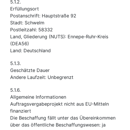
5.1.2.
Erfüllungsort
Postanschrift
:
Hauptstraße 92
Stadt
:
Schwelm
Postleitzahl
:
58332
Land, Gliederung (NUTS)
:
Ennepe-Ruhr-Kreis
(
DEA56
)
Land
:
Deutschland
5.1.3.
Geschätzte Dauer
Andere Laufzeit
:
Unbegrenzt
5.1.6.
Allgemeine Informationen
Auftragsvergabeprojekt nicht aus EU-Mitteln
finanziert
Die Beschaffung fällt unter das Übereinkommen
über das öffentliche Beschaffungswesen
:
ja