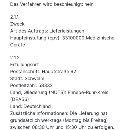
Das Verfahren wird beschleunigt
:
nein
2.1.1.
Zweck
Art des Auftrags
:
Lieferleistungen
Haupteinstufung
(
cpv
):
33100000
Medizinische
Geräte
2.1.2.
Erfüllungsort
Postanschrift
:
Hauptstraße 92
Stadt
:
Schwelm
Postleitzahl
:
58332
Land, Gliederung (NUTS)
:
Ennepe-Ruhr-Kreis
(
DEA56
)
Land
:
Deutschland
Zusätzliche Informationen
:
Die Lieferung hat
grundsätzlich werktags (Montag bis Freitag)
zwischen 08:30 Uhr und 15:30 Uhr zu erfolgen.