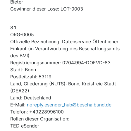
Bieter
Gewinner dieser Lose
:
LOT-0003
8.1.
ORG-0005
Offizielle Bezeichnung
:
Datenservice Öffentlicher
Einkauf (in Verantwortung des Beschaffungsamts
des BMI)
Registrierungsnummer
:
0204:994-DOEVD-83
Stadt
:
Bonn
Postleitzahl
:
53119
Land, Gliederung (NUTS)
:
Bonn, Kreisfreie Stadt
(
DEA22
)
Land
:
Deutschland
E-Mail
:
noreply.esender_hub@bescha.bund.de
Telefon
:
+49228996100
Rollen dieser Organisation
:
TED eSender