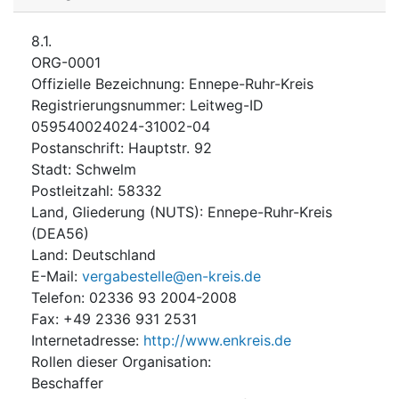
8.1.
ORG-0001
Offizielle Bezeichnung
:
Ennepe-Ruhr-Kreis
Registrierungsnummer
:
Leitweg-ID
059540024024-31002-04
Postanschrift
:
Hauptstr. 92
Stadt
:
Schwelm
Postleitzahl
:
58332
Land, Gliederung (NUTS)
:
Ennepe-Ruhr-Kreis
(
DEA56
)
Land
:
Deutschland
E-Mail
:
vergabestelle@en-kreis.de
Telefon
:
02336 93 2004-2008
Fax
:
+49 2336 931 2531
Internetadresse
:
http://www.enkreis.de
Rollen dieser Organisation
:
Beschaffer