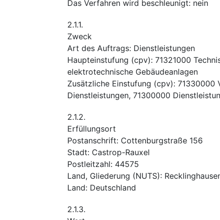
Das Verfahren wird beschleunigt
:
nein
2.1.1.
Zweck
Art des Auftrags
:
Dienstleistungen
Haupteinstufung
(
cpv
):
71321000
Techni
elektrotechnische Gebäudeanlagen
Zusätzliche Einstufung
(
cpv
):
71330000
Dienstleistungen
,
71300000
Dienstleistu
2.1.2.
Erfüllungsort
Postanschrift
:
Cottenburgstraße 156
Stadt
:
Castrop-Rauxel
Postleitzahl
:
44575
Land, Gliederung (NUTS)
:
Recklinghause
Land
:
Deutschland
2.1.3.