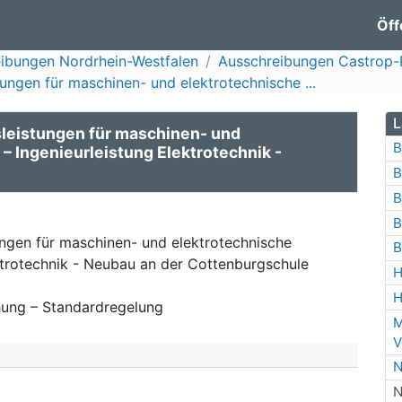
Öff
ibungen Nordrhein-Westfalen
Ausschreibungen Castrop-
ungen für maschinen- und elektrotechnische ...
L
leistungen für maschinen- und
B
 Ingenieurleistung Elektrotechnik -
B
B
B
ngen für maschinen- und elektrotechnische
B
ktrotechnik - Neubau an der Cottenburgschule
H
H
ung – Standardregelung
M
V
N
N