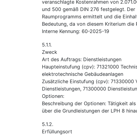
veranschlagte Kostenrahmen von 2.071.0
und 500 gemäß DIN 276 festgelegt. Der
Raumprogramms ermittelt und die Einhalt
Bedeutung, da von diesem Kriterium die 
Interne Kennung
:
60-2025-19
5.1.1.
Zweck
Art des Auftrags
:
Dienstleistungen
Haupteinstufung
(
cpv
):
71321000
Techni
elektrotechnische Gebäudeanlagen
Zusätzliche Einstufung
(
cpv
):
71330000
Dienstleistungen
,
71300000
Dienstleistu
Optionen
:
Beschreibung der Optionen
:
Tätigkeit als
über die Grundleistungen der LPH 8 hin
5.1.2.
Erfüllungsort