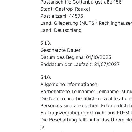
Postanschrift
:
Cottenburgstraße 156
Stadt
:
Castrop-Rauxel
Postleitzahl
:
44575
Land, Gliederung (NUTS)
:
Recklinghause
Land
:
Deutschland
5.1.3.
Geschätzte Dauer
Datum des Beginns
:
01/10/2025
Enddatum der Laufzeit
:
31/07/2027
5.1.6.
Allgemeine Informationen
Vorbehaltene Teilnahme
:
Teilnahme ist ni
Die Namen und beruflichen Qualifikation
Personals sind anzugeben
:
Erforderlich 
Auftragsvergabeprojekt nicht aus EU-Mitt
Die Beschaffung fällt unter das Überei
ja