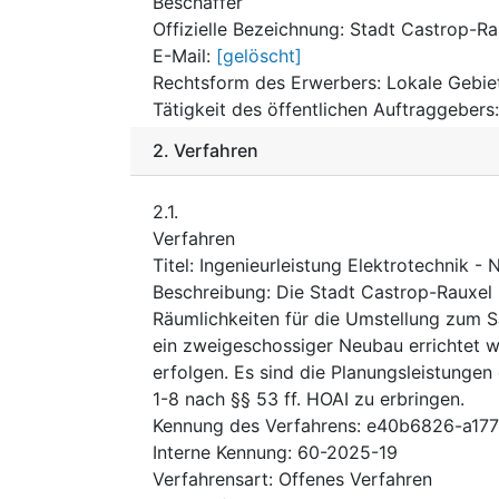
Beschaffer
Offizielle Bezeichnung
:
Stadt Castrop-Ra
E-Mail
:
[gelöscht]
Rechtsform des Erwerbers
:
Lokale Gebie
Tätigkeit des öffentlichen Auftraggebers
2.
Verfahren
2.1.
Verfahren
Titel
:
Ingenieurleistung Elektrotechnik -
Beschreibung
:
Die Stadt Castrop-Rauxel 
Räumlichkeiten für die Umstellung zum S
ein zweigeschossiger Neubau errichtet 
erfolgen. Es sind die Planungsleistungen
1-8 nach §§ 53 ff. HOAI zu erbringen.
Kennung des Verfahrens
:
e40b6826-a177
Interne Kennung
:
60-2025-19
Verfahrensart
:
Offenes Verfahren