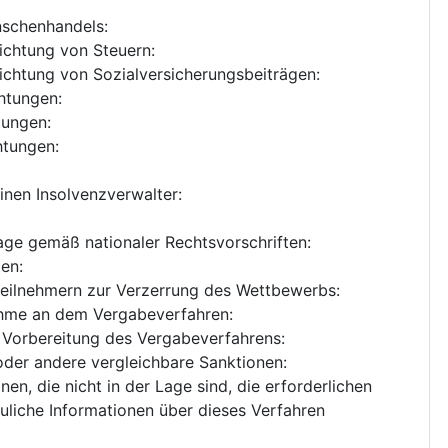
nschenhandels
:
richtung von Steuern
:
richtung von Sozialversicherungsbeiträgen
:
chtungen
:
htungen
:
chtungen
:
nen Insolvenzverwalter
:
age gemäß nationaler Rechtsvorschriften
:
ten
:
teilnehmern zur Verzerrung des Wettbewerbs
:
nahme an dem Vergabeverfahren
:
er Vorbereitung des Vergabeverfahrens
:
oder andere vergleichbare Sanktionen
:
en, die nicht in der Lage sind, die erforderlichen
uliche Informationen über dieses Verfahren