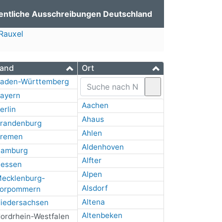
entliche Ausschreibungen Deutschland
Rauxel
and
Ort
aden-Württemberg
ayern
Aachen
erlin
Ahaus
randenburg
Ahlen
remen
Aldenhoven
amburg
Alfter
essen
Alpen
ecklenburg-
Alsdorf
orpommern
Altena
iedersachsen
Altenbeken
ordrhein-Westfalen