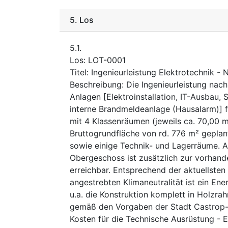
5.
Los
5.1.
Los
:
LOT-0001
Titel
:
Ingenieurleistung Elektrotechnik -
Beschreibung
:
Die Ingenieurleistung nac
Anlagen [Elektroinstallation, IT-Ausbau,
interne Brandmeldeanlage (Hausalarm)] 
mit 4 Klassenräumen (jeweils ca. 70,00 
Bruttogrundfläche von rd. 776 m² geplant
sowie einige Technik- und Lagerräume. Al
Obergeschoss ist zusätzlich zur vorhan
erreichbar. Entsprechend der aktuellsten
angestrebten Klimaneutralität ist ein En
u.a. die Konstruktion komplett in Holzr
gemäß den Vorgaben der Stadt Castrop-
Kosten für die Technische Ausrüstung - 