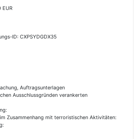
0
EUR
ungs-ID: CXPSYDGDX35
achung
,
Auftragsunterlagen
tlichen Ausschlussgründen verankerten
ung
:
n im Zusammenhang mit terroristischen Aktivitäten
:
g
: