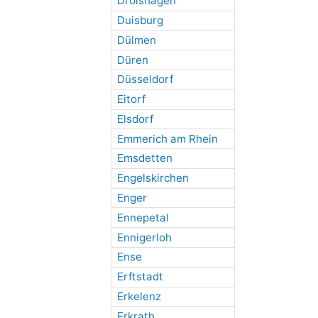
Drolshagen
Duisburg
Dülmen
Düren
Düsseldorf
Eitorf
Elsdorf
Emmerich am Rhein
Emsdetten
Engelskirchen
Enger
Ennepetal
Ennigerloh
Ense
Erftstadt
Erkelenz
Erkrath