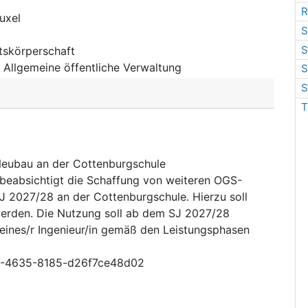
R
uxel
S
S
tskörperschaft
:
Allgemeine öffentliche Verwaltung
S
S
T
 Neubau an der Cottenburgschule
beabsichtigt die Schaffung von weiteren OGS-
J 2027/28 an der Cottenburgschule. Hierzu soll
werden. Die Nutzung soll ab dem SJ 2027/28
 eines/r Ingenieur/in gemäß den Leistungsphasen
-4635-8185-d26f7ce48d02