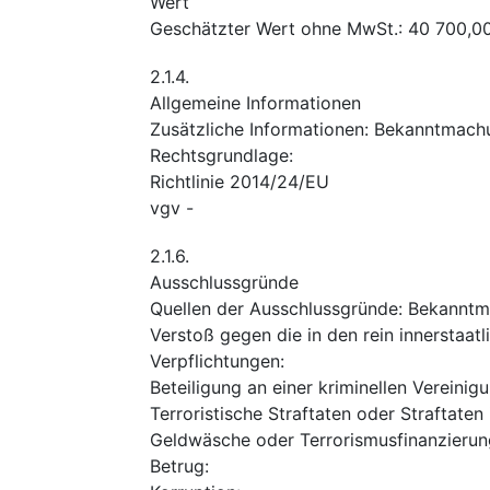
Wert
Geschätzter Wert ohne MwSt.
:
40 700,0
2.1.4.
Allgemeine Informationen
Zusätzliche Informationen
:
Bekanntmach
Rechtsgrundlage
:
Richtlinie 2014/24/EU
vgv
-
2.1.6.
Ausschlussgründe
Quellen der Ausschlussgründe
:
Bekanntm
Verstoß gegen die in den rein innerstaa
Verpflichtungen
:
Beteiligung an einer kriminellen Vereinig
Terroristische Straftaten oder Straftate
Geldwäsche oder Terrorismusfinanzierun
Betrug
: