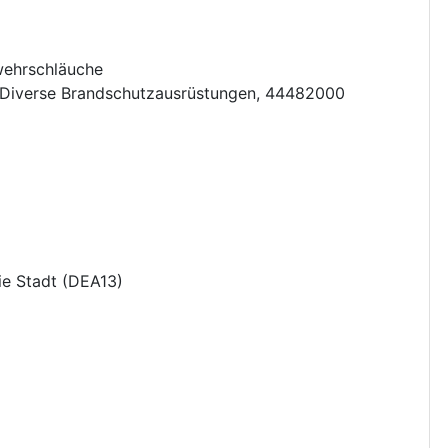
wehrschläuche
Diverse Brandschutzausrüstungen
,
44482000
ie Stadt
(
DEA13
)