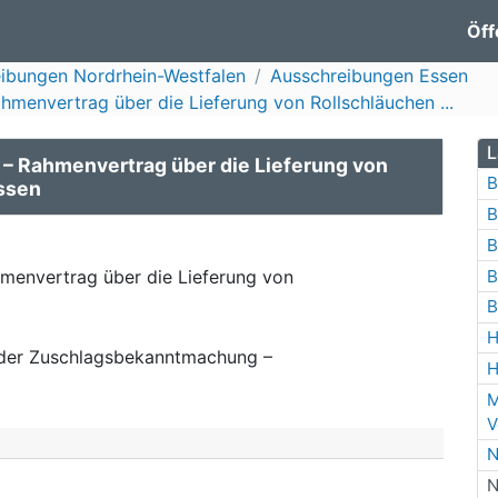
Öff
ibungen Nordrhein-Westfalen
Ausschreibungen Essen
menvertrag über die Lieferung von Rollschläuchen ...
L
– Rahmenvertrag über die Lieferung von
B
Essen
B
B
B
menvertrag über die Lieferung von
B
H
der Zuschlagsbekanntmachung –
H
M
V
N
N