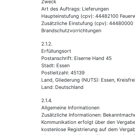
Zweck
Art des Auftrags
:
Lieferungen
Haupteinstufung
(
cpv
):
44482100
Feuer
Zusätzliche Einstufung
(
cpv
):
44480000
Brandschutzvorrichtungen
2.1.2.
Erfüllungsort
Postanschrift
:
Eiserne Hand 45
Stadt
:
Essen
Postleitzahl
:
45139
Land, Gliederung (NUTS)
:
Essen, Kreisfre
Land
:
Deutschland
2.1.4.
Allgemeine Informationen
Zusätzliche Informationen
:
Bekanntmach
Kommunikation erfolgt über den Vergabem
kostenlose Registrierung auf dem Verga