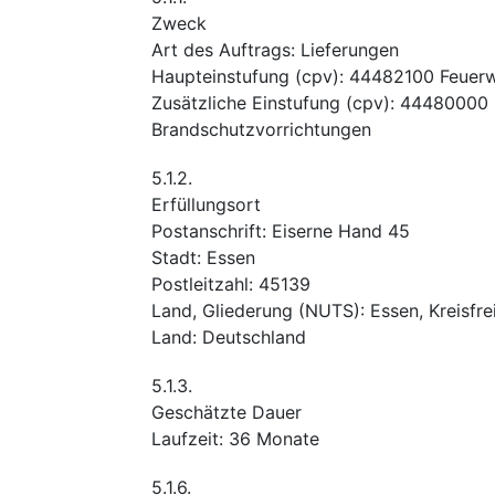
Zweck
Art des Auftrags
:
Lieferungen
Haupteinstufung
(
cpv
):
44482100
Feuer
Zusätzliche Einstufung
(
cpv
):
44480000
Brandschutzvorrichtungen
5.1.2.
Erfüllungsort
Postanschrift
:
Eiserne Hand 45
Stadt
:
Essen
Postleitzahl
:
45139
Land, Gliederung (NUTS)
:
Essen, Kreisfre
Land
:
Deutschland
5.1.3.
Geschätzte Dauer
Laufzeit
:
36
Monate
5.1.6.