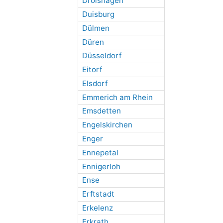
Drolshagen
Duisburg
Dülmen
Düren
Düsseldorf
Eitorf
Elsdorf
Emmerich am Rhein
Emsdetten
Engelskirchen
Enger
Ennepetal
Ennigerloh
Ense
Erftstadt
Erkelenz
Erkrath