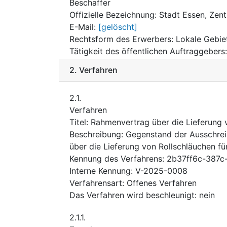
Beschaffer
Offizielle Bezeichnung
:
Stadt Essen, Zen
E-Mail
:
[gelöscht]
Rechtsform des Erwerbers
:
Lokale Gebie
Tätigkeit des öffentlichen Auftraggebers
2.
Verfahren
2.1.
Verfahren
Titel
:
Rahmenvertrag über die Lieferung 
Beschreibung
:
Gegenstand der Ausschrei
über die Lieferung von Rollschläuchen fü
Kennung des Verfahrens
:
2b37ff6c-387c
Interne Kennung
:
V-2025-0008
Verfahrensart
:
Offenes Verfahren
Das Verfahren wird beschleunigt
:
nein
2.1.1.