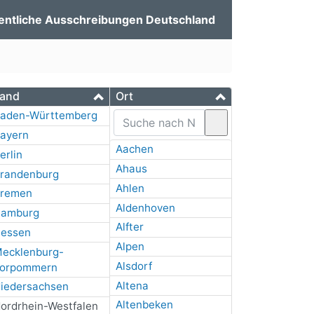
entliche Ausschreibungen Deutschland
and
Ort
aden-Württemberg
ayern
Aachen
erlin
Ahaus
randenburg
Ahlen
remen
Aldenhoven
amburg
Alfter
essen
Alpen
ecklenburg-
Alsdorf
orpommern
Altena
iedersachsen
Altenbeken
ordrhein-Westfalen