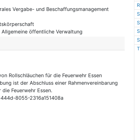
R
trales Vergabe- und Beschaffungsmanagement
S
S
tskörperschaft
S
:
Allgemeine öffentliche Verwaltung
S
T
von Rollschläuchen für die Feuerwehr Essen
bung ist der Abschluss einer Rahmenvereinbarung
r die Feuerwehr Essen.
-444d-8055-2316a151408a