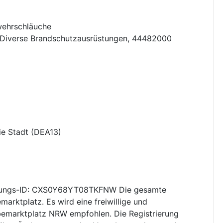
wehrschläuche
Diverse Brandschutzausrüstungen
,
44482000
ie Stadt
(
DEA13
)
ungs-ID: CXS0Y68YT08TKFNW Die gesamte
arktplatz. Es wird eine freiwillige und
bemarktplatz NRW empfohlen. Die Registrierung