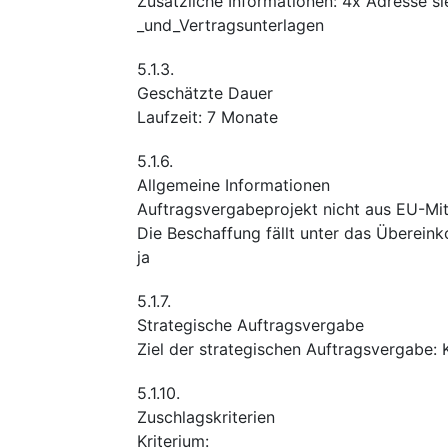
Zusätzliche Informationen
:
4x Adresse si
_und_Vertragsunterlagen
5.1.3.
Geschätzte Dauer
Laufzeit
:
7
Monate
5.1.6.
Allgemeine Informationen
Auftragsvergabeprojekt nicht aus EU-Mitt
Die Beschaffung fällt unter das Überei
ja
5.1.7.
Strategische Auftragsvergabe
Ziel der strategischen Auftragsvergabe
:
5.1.10.
Zuschlagskriterien
Kriterium
: