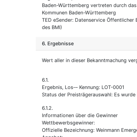
Baden-Württemberg vertreten durch das M
Kommunen Baden-Württemberg
TED eSender
:
Datenservice Öffentlicher
des BMI)
6.
Ergebnisse
Wert aller in dieser Bekanntmachung ve
6.1.
Ergebnis, Los-– Kennung
:
LOT-0001
Status der Preisträgerauswahl
:
Es wurde 
6.1.2.
Informationen über die Gewinner
Wettbewerbsgewinner
:
Offizielle Bezeichnung
:
Weinmann Emerge