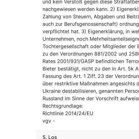
und kein Verstoß gegen diese Straftatbe
nachgewiesen werden kann. 2) Eigenerklä
Zahlung von Steuern, Abgaben und Beiträ
auch zur Berufsgenossenschaft) ordnun
verpflichtet hat. 3) Eigenerklärung, in we
Unternehmen, noch Mehrheitsanteilseigne
Tochtergesellschaft oder Mitglieder der 
zu den Verordnungen 881/2002 und 2580
Rates 2001/931/GASP befindlichen Terrorl
Bieter bestätigt, nicht zu den in Art. 5k
Fassung des Art. 1 Ziff. 23 der Verordn
über restriktive Maßnahmen angesichts d
Ukraine destabilisieren, genannten Pers
Russland im Sinne der Vorschrift aufweis
Rechtsgrundlage
:
Richtlinie 2014/24/EU
vgv
-
5.
Los