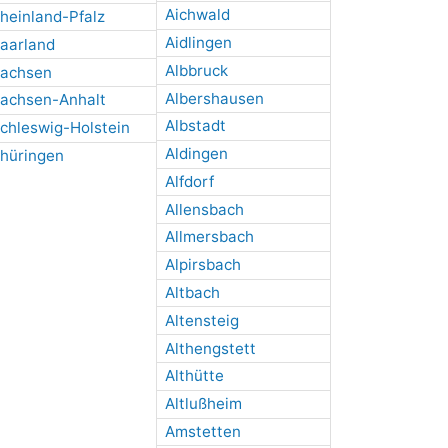
Aichwald
heinland-Pfalz
Aidlingen
aarland
Albbruck
achsen
Albershausen
achsen-Anhalt
Albstadt
chleswig-Holstein
Aldingen
hüringen
Alfdorf
Allensbach
Allmersbach
Alpirsbach
Altbach
Altensteig
Althengstett
Althütte
Altlußheim
Amstetten