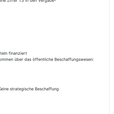
ehe Ziffer 1.5 in den Vergabe-
eln finanziert
nkommen über das öffentliche Beschaffungswesen
:
Keine strategische Beschaffung