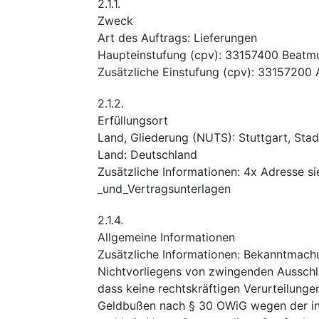
2.1.1.
Zweck
Art des Auftrags
:
Lieferungen
Haupteinstufung
(
cpv
):
33157400
Beatmu
Zusätzliche Einstufung
(
cpv
):
33157200
2.1.2.
Erfüllungsort
Land, Gliederung (NUTS)
:
Stuttgart, Stad
Land
:
Deutschland
Zusätzliche Informationen
:
4x Adresse si
_und_Vertragsunterlagen
2.1.4.
Allgemeine Informationen
Zusätzliche Informationen
:
Bekanntmach
Nichtvorliegens von zwingenden Ausschlu
dass keine rechtskräftigen Verurteilunge
Geldbußen nach § 30 OWiG wegen der in 