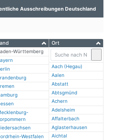
entliche Ausschreibungen Deutschland
and
Ort
aden-Württemberg
ayern
Aach (Hegau)
erlin
Aalen
randenburg
Abstatt
remen
Abtsgmünd
amburg
Achern
essen
Adelsheim
ecklenburg-
Affalterbach
orpommern
Aglasterhausen
iedersachsen
Aichtal
ordrhein-Westfalen