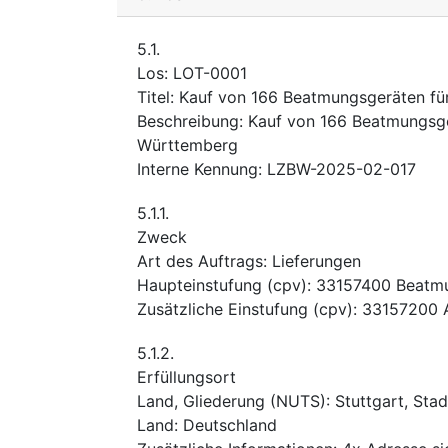
5.1.
Los
:
LOT-0001
Titel
:
Kauf von 166 Beatmungsgeräten fü
Beschreibung
:
Kauf von 166 Beatmungsge
Württemberg
Interne Kennung
:
LZBW-2025-02-017
5.1.1.
Zweck
Art des Auftrags
:
Lieferungen
Haupteinstufung
(
cpv
):
33157400
Beatmu
Zusätzliche Einstufung
(
cpv
):
33157200
5.1.2.
Erfüllungsort
Land, Gliederung (NUTS)
:
Stuttgart, Stad
Land
:
Deutschland