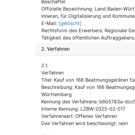
Beschaffer
Offizielle Bezeichnung
:
Land Baden-Württ
Inneren, für Digitalisierung und Kommu
E-Mail
:
[gelöscht]
Rechtsform des Erwerbers
:
Regionale Ge
Tätigkeit des öffentlichen Auftraggebers
2.
Verfahren
2.1.
Verfahren
Titel
:
Kauf von 166 Beatmungsgeräten fü
Beschreibung
:
Kauf von 166 Beatmungsge
Württemberg
Kennung des Verfahrens
:
b6b5783a-dccf
Interne Kennung
:
LZBW-2025-02-017
Verfahrensart
:
Offenes Verfahren
Das Verfahren wird beschleunigt
:
nein