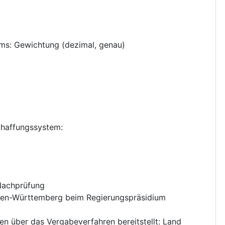
ums
:
Gewichtung (dezimal, genau)
chaffungssystem
:
 Nachprüfung
n-Württemberg beim Regierungspräsidium
nen über das Vergabeverfahren bereitstellt
:
Land