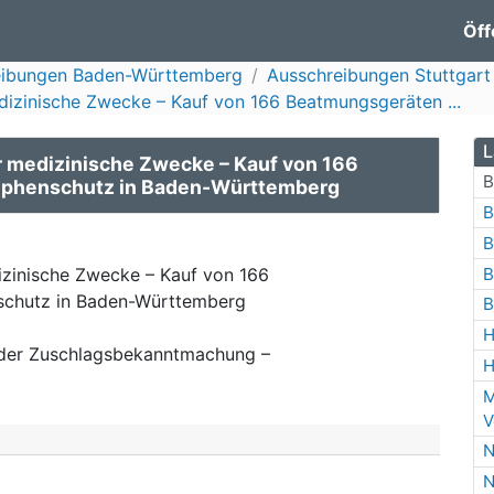
Öff
eibungen Baden-Württemberg
Ausschreibungen Stuttgart
izinische Zwecke – Kauf von 166 Beatmungsgeräten ...
L
 medizinische Zwecke – Kauf von 166
B
ophenschutz in Baden-Württemberg
B
B
B
zinische Zwecke – Kauf von 166
schutz in Baden-Württemberg
B
H
der Zuschlagsbekanntmachung –
H
M
V
N
N